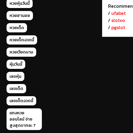
หวยหุ้นวันนี้
Recommen
/
ufabet
หวยฮานอย
/
slotxo
/
pgslot
หวยเด็ด
หวยเด็ดงวดนี้
หวยเวียดนาม
หุ้นวันนี้
เลขหุ้น
เลขเด็ด
เลขเด็ดงวดนี้
แทงหวย
ออนไลน์ จ่าย
สูงสุดบาทละ 7