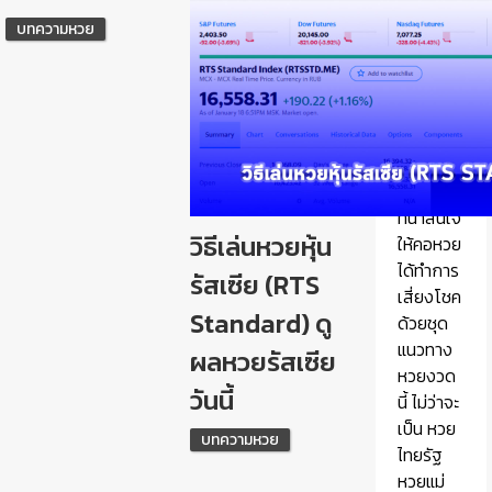
จึงได้
บทความหวย
รวบรวม
เอา
แนวทาง
สลากกิน
แบ่ง
รัฐบาล
ชุดตัวเลข
ที่น่าสนใจ
วิธีเล่นหวยหุ้น
ให้คอหวย
ได้ทำการ
รัสเซีย (RTS
เสี่ยงโชค
Standard) ดู
ด้วยชุด
แนวทาง
ผลหวยรัสเซีย
หวยงวด
วันนี้
นี้ ไม่ว่าจะ
เป็น หวย
บทความหวย
ไทยรัฐ
หวยแม่