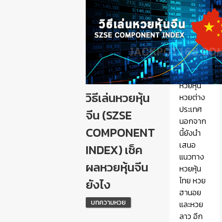
งวดนี้
รวมหวย
เด็ดจาก
ทุกสำนัก
ข่าวสาร
หวย
รัฐบาล
หวยหุ้น
วิธีเล่นหวยหุ้น
หวยต่าง
ประเทศ
จีน (SZSE
นอกจาก
COMPONENT
นี้ยังนำ
เสนอ
INDEX) เช็ค
แนวทาง
ผลหวยหุ้นจีน
หวยหุ้น
ไทย หวย
ยังไง
ฮานอย
บทความหวย
และหวย
ลาว อีก