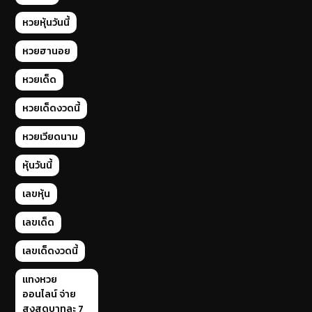
หวยหุ้นวันนี้
หวยฮานอย
หวยเด็ด
หวยเด็ดงวดนี้
หวยเวียดนาม
หุ้นวันนี้
เลขหุ้น
เลขเด็ด
เลขเด็ดงวดนี้
แทงหวย
ออนไลน์ จ่าย
สูงสุดบาทละ 7