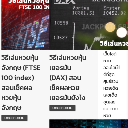
ค้นหา
jackpot168.
เว็บไซต์
วิธีเล่นหวยหุ้น
วิธีเล่นหวยหุ้น
หวย
อังกฤษ (FTSE
เยอรมัน
ออนไลน์ที่
ดีที่สุด
100 index)
(DAX) สอน
ศูนย์รวม
สอนเช็คผล
เช็คผลหวย
หวยเด็ด
เลขเด็ด
หวยหุ้น
เยอรมันยังไง
ชุดเลข
อังกฤษ
บทความหวย
แนวทาง
หวย
บทความหวย
รัฐบาล