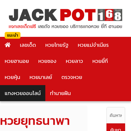
เลขเด็ด
หวยไทยรัฐ
หวยแม่จำเนียร
หวยฮานอย
หวยซอง
หวยลาว
หวยยี่กี
หวยหุ้น
หวยมาเลย์
ตรวจหวย
แทงหวยออนไลน์
ทำนายฝัน
หวยยุทธนาพา
ค้นหา