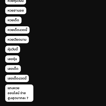
หวยหุ้นวันนี้
หวยฮานอย
หวยเด็ด
หวยเด็ดงวดนี้
หวยเวียดนาม
หุ้นวันนี้
เลขหุ้น
เลขเด็ด
เลขเด็ดงวดนี้
แทงหวย
ออนไลน์ จ่าย
สูงสุดบาทละ 7