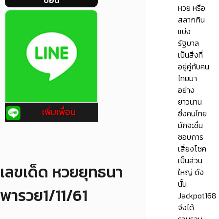
หวย หรือ
สลากกิน
แบ่ง
รัฐบาล
เป็นสิ่งที่
อยู่คู่กับคน
ไทยมา
อย่าง
ยาวนาน
เพิ่มเพื่อน
ซึ่งคนไทย
มักจะชื่น
ชอบการ
เสี่ยงโชค
เป็นส่วน
เลขเด็ด หวยยุทธนา
ใหญ่ ดัง
นั้น
พารวย1/11/61
Jackpot168
จึงได้