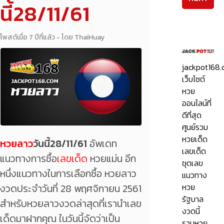
นี้28/11/61
โพสต์เมื่อ 7 ปีที่แล้ว
-
โดย ThaiHuay
jackpot168
เว็บไซต์
หวย
ออนไลน์ที่
ดีที่สุด
ศูนย์รวม
หวยเด็ด
หวยลาว
วันนี้28/11/61
อัพเดท
เลขเด็ด
แนวทางการซื้อ
เลขเด็ด
หวยแม่น อีก
ชุดเลข
หนึ่งแนวทางในการเลือกซื้อ หวยลาว
แนวทาง
งวดประจำวันที่ 28 พฤศจิกายน 2561
หวย
รัฐบาล
สำหรับหวยลาวงวดล่าสุดที่เรานำเลข
งวดนี้
เด็ดมาฝากคุณ ในวันนี้จัดว่าเป็น
รวมหวย