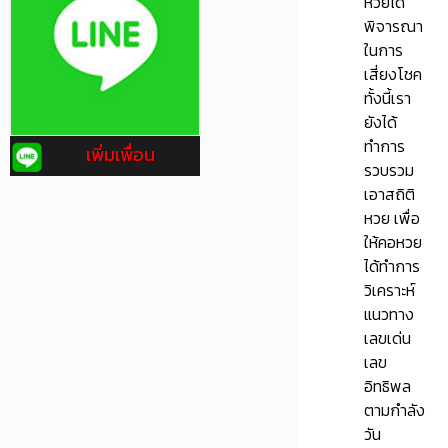
หวยได้
พิจารณา
ในการ
เสี่ยงโชค
ทั้งนี้เรา
ยังได้
ทำการ
เพิ่มเพื่อน
รวบรวม
เอาสถิติ
หวย เพื่อ
ให้คอหวย
ได้ทำการ
วิเคราะห์
แนวทาง
เลขเด่น
เลข
อิทธิพล
ตามกำลัง
วัน