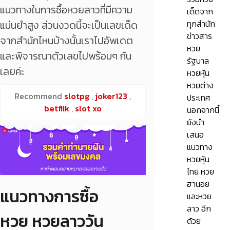
แนวทางในการซื้อหวยลาวที่มีความ
เด็ดจาก
แม่นยำสูง ส่วนงวดนี้จะเป็นเลขเด็ด
ทุกสำนัก
ข่าวสาร
จากสำนักไหนบ้างนั้นเราไปอัพเดต
หวย
และพิจารณาตัวเลขไปพร้อมๆ กัน
รัฐบาล
เลยค่ะ
หวยหุ้น
หวยต่าง
Recommend
slotpg
,
joker123
,
ประเทศ
betflik
,
slot xo
นอกจากนี้
ยังนำ
เสนอ
แนวทาง
หวยหุ้น
ไทย หวย
ฮานอย
แนวทางการซื้อ
และหวย
ลาว อีก
หวย หวยลาววัน
ด้วย