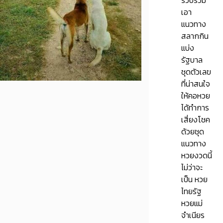
รวบรวม
เอา
แนวทาง
สลากกิน
แบ่ง
รัฐบาล
ชุดตัวเลข
ที่น่าสนใจ
ให้คอหวย
ได้ทำการ
เสี่ยงโชค
ด้วยชุด
แนวทาง
หวยงวดนี้
ไม่ว่าจะ
เป็น หวย
ไทยรัฐ
หวยแม่
จำเนียร