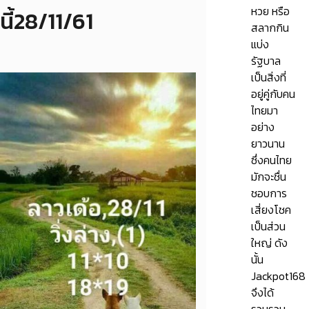
หวย หรือ
นี้28/11/61
สลากกิน
แบ่ง
รัฐบาล
เป็นสิ่งที่
อยู่คู่กับคน
ไทยมา
อย่าง
ยาวนาน
ซึ่งคนไทย
มักจะชื่น
ชอบการ
เสี่ยงโชค
เป็นส่วน
ใหญ่ ดัง
นั้น
Jackpot168
จึงได้