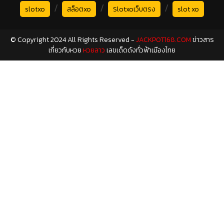
/
/
/
slotxo
สล็อตxo
Slotxoเว็บตรง
slot xo
© Copyright 2024 All Rights Reserved -
JACKPOT168.COM
ข่าวสาร
เกี่ยวกับหวย
หวยลาว
เลขเด็ดดังทั่วฟ้าเมืองไทย