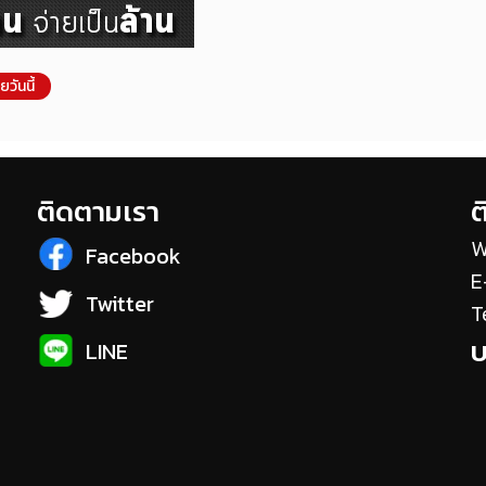
ยวันนี้
ติดตามเรา
ต
W
Facebook
E
Twitter
T
บ
LINE