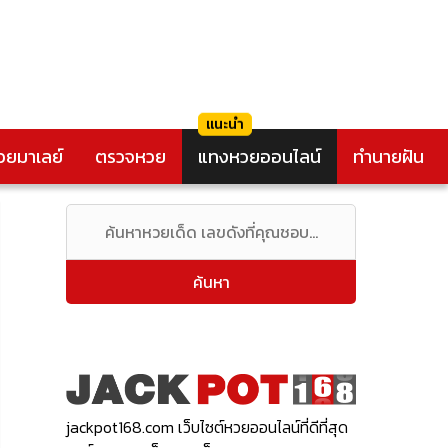
วยมาเลย์
ตรวจหวย
แทงหวยออนไลน์
ทำนายฝัน
ค้นหา
jackpot168.com เว็บไซต์หวยออนไลน์ที่ดีที่สุด