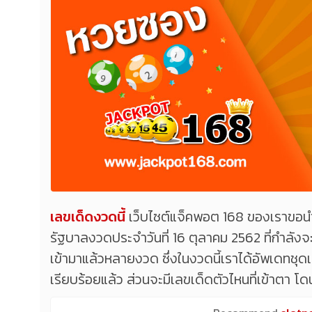
เลขเด็ดงวดนี้
เว็บไซต์แจ็คพอต 168 ของเราขอ
รัฐบาลงวดประจำวันที่ 16 ตุลาคม 2562 ที่กำลังจะ
เข้ามาแล้วหลายงวด ซึ่งในงวดนี้เราได้อัพเดทชุดเ
เรียบร้อยแล้ว ส่วนจะมีเลขเด็ดตัวไหนที่เข้าตา โ