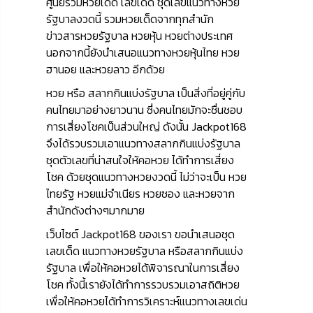
ศูนย์รวมหวยเด็ด เลขเด็ด ชุดเลขแนวทางหวย
รัฐบาลงวดนี้ รวมหวยเด็ดจากทุกสำนัก
ข่าวสารหวยรัฐบาล หวยหุ้น หวยต่างประเทศ
นอกจากนี้ยังนำเสนอแนวทางหวยหุ้นไทย หวย
ฮานอย และหวยลาว อีกด้วย
หวย หรือ สลากกินแบ่งรัฐบาล เป็นสิ่งที่อยู่คู่กับ
คนไทยมาอย่างยาวนาน ซึ่งคนไทยมักจะชื่นชอบ
การเสี่ยงโชคเป็นส่วนใหญ่ ดังนั้น Jackpot168
จึงได้รวบรวมเอาแนวทางสลากกินแบ่งรัฐบาล
ชุดตัวเลขที่น่าสนใจให้คอหวย ได้ทำการเสี่ยง
โชค ด้วยชุดแนวทางหวยงวดนี้ ไม่ว่าจะเป็น หวย
ไทยรัฐ หวยแม่จำเนียร หวยซอง และหวยจาก
สำนักดังต่างๆมากมาย
เว็บไซต์ Jackpot168 ของเรา ขอนำเสนอชุด
เลขเด็ด แนวทางหวยรัฐบาล หรือสลากกินแบ่ง
รัฐบาล เพื่อให้คอหวยได้พิจารณาในการเสี่ยง
โชค ทั้งนี้เรายังได้ทำการรวบรวมเอาสถิติหวย
เพื่อให้คอหวยได้ทำการวิเคราะห์แนวทางเลขเด่น