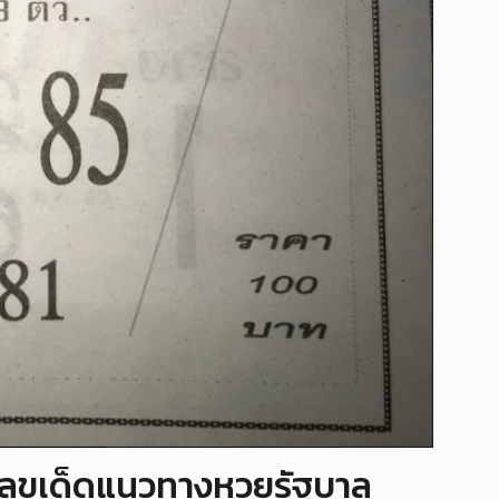
 เลขเด็ดแนวทางหวยรัฐบาล