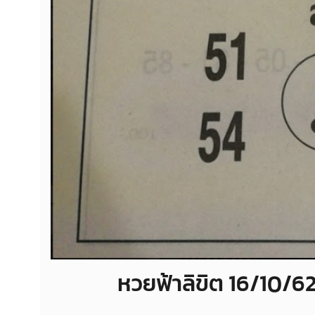
หวยฟ้าลิขิต 16/10/6