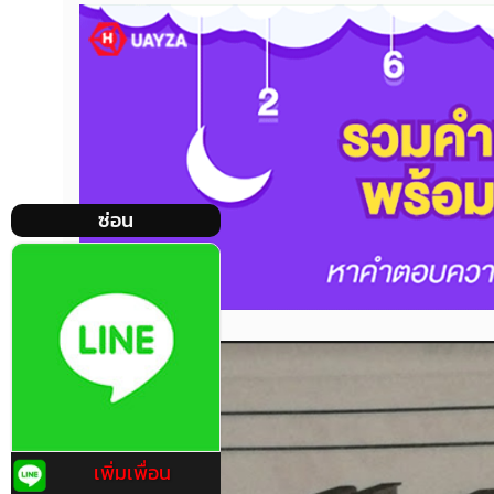
ซ่อน
เพิ่มเพื่อน