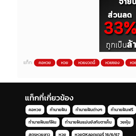
แท็ก:
คอหวย
หวย
หวยงวดนี้
หวยซอง
หวย
แท็กที่เกี่ยวข้อง
คอหวย
ทำนายฝัน
ทำนายฝันต่างๆ
ทำนายฝันฟรี
ทำนายฝันแก้ฝัน
ทำนายฝันแม่นยังกับตาเห็น
วยหุ้น
สูตรหวยลาว
หวย
หวยOKลอตเตอรี่ 16/6/67