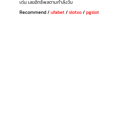
เด่น เลขอิทธิพลตามกำลังวัน
Recommend /
ufabet
/
slotxo
/
pgslot