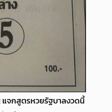
2 แจกสูตรหวยรัฐบาลงวดนี้