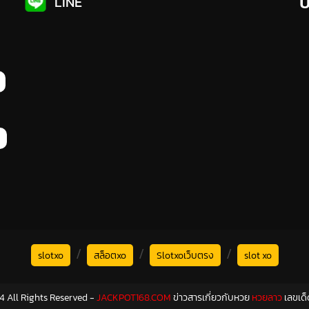
บ
LINE
/
/
/
slotxo
สล็อตxo
Slotxoเว็บตรง
slot xo
 All Rights Reserved -
JACKPOT168.COM
ข่าวสารเกี่ยวกับหวย
หวยลาว
เลขเด็