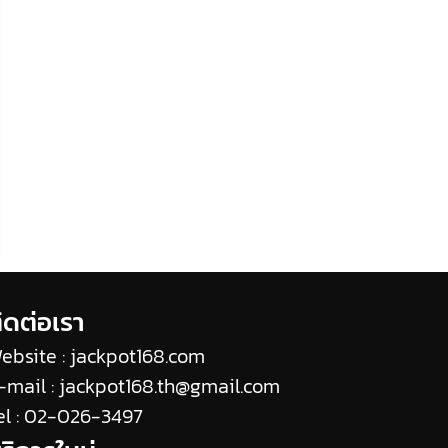
ิดต่อเรา
ebsite : jackpot168.com
-mail :
jackpot168.th@gmail.com
el : 02-026-3497