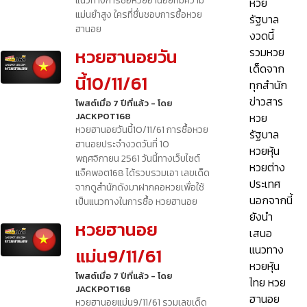
แนวทางการซื้อหวยฮานอยที่มีความ
หวย
แม่นยำสูง ใครที่ชื่นชอบการซื้อหวย
รัฐบาล
ฮานอย
งวดนี้
หวยฮานอยวัน
รวมหวย
เด็ดจาก
นี้10/11/61
ทุกสำนัก
ข่าวสาร
โพสต์เมื่อ 7 ปีที่แล้ว
-
โดย
JACKPOT168
หวย
หวยฮานอยวันนี้10/11/61 การซื้อหวย
รัฐบาล
ฮานอยประจำงวดวันที่ 10
หวยหุ้น
พฤศจิกายน 2561 วันนี้ทางเว็บไซต์
หวยต่าง
แจ็คพอต168 ได้รวบรวมเอา เลขเด็ด
ประเทศ
จากดูสำนักดังมาฝากคอหวยเพื่อใช้
นอกจากนี้
เป็นแนวทางในการซื้อ หวยฮานอย
ยังนำ
หวยฮานอย
เสนอ
แนวทาง
แม่น9/11/61
หวยหุ้น
โพสต์เมื่อ 7 ปีที่แล้ว
-
โดย
ไทย หวย
JACKPOT168
ฮานอย
หวยฮานอยแม่น9/11/61 รวมเลขเด็ด