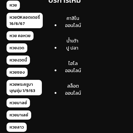
หวย
หวยOKลอตเตอรี่
คาสิโน
16/6/67
ออนไลน์
หวย คอหวย
น้ำเต้า
ปู ปลา
หวยงวด
หวยงวดนี้
ไฮโล
ออนไลน์
หวยซอง
หวยพระครูบา
สล็อต
บุญชุ่ม 1/9/63
ออนไลน์
หวยมาลย์
หวยมาเลย์
หวยลาว