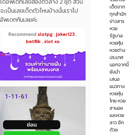
ได้อัพเดทเลขสองตัวล่าง 2 ชุด ส่วน
เด็ดจาก
จะเป็นเลขเด็ดตัวไหนบ้างนั้นเราไป
ทุกสำนัก
อัพเดทกันเลยค่ะ
ข่าวสาร
หวย
Recommend
slotpg
,
joker123
,
รัฐบาล
betflik
,
slot xo
หวยหุ้น
หวยต่าง
ประเทศ
นอกจากนี้
ยังนำ
เสนอ
แนวทาง
หวยหุ้น
ไทย หวย
ฮานอย
และหวย
ลาว อีก
ซ่อน
ด้วย