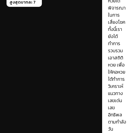
หวยได้
สูงสุดบาทละ 7
พิจารณา
ในการ
เสี่ยงโชค
ทั้งนี้เรา
ยังได้
ทำการ
รวบรวม
เอาสถิติ
หวย เพื่อ
ให้คอหวย
ได้ทำการ
วิเคราะห์
แนวทาง
เลขเด่น
เลข
อิทธิพล
ตามกำลัง
วัน