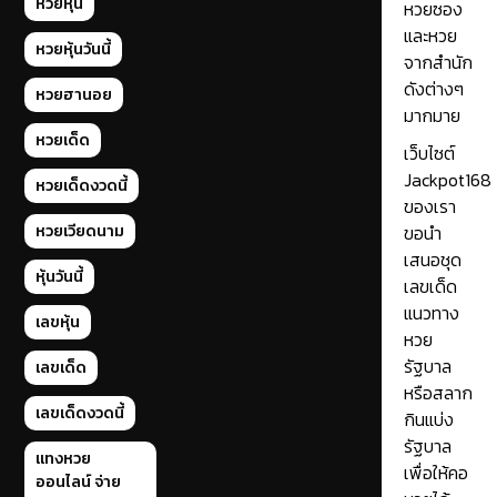
หวยหุ้น
หวยซอง
และหวย
หวยหุ้นวันนี้
จากสำนัก
ดังต่างๆ
หวยฮานอย
มากมาย
หวยเด็ด
เว็บไซต์
Jackpot168
หวยเด็ดงวดนี้
ของเรา
หวยเวียดนาม
ขอนำ
เสนอชุด
หุ้นวันนี้
เลขเด็ด
แนวทาง
เลขหุ้น
หวย
รัฐบาล
เลขเด็ด
หรือสลาก
เลขเด็ดงวดนี้
กินแบ่ง
รัฐบาล
แทงหวย
เพื่อให้คอ
ออนไลน์ จ่าย