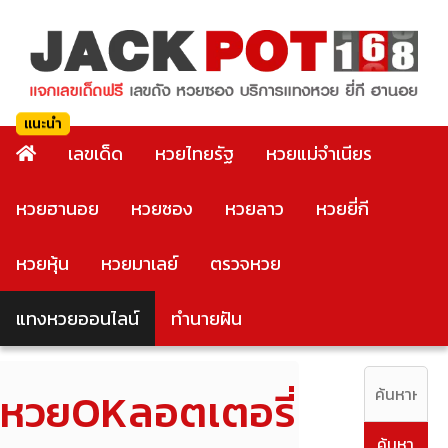
เลขเด็ด
หวยไทยรัฐ
หวยแม่จำเนียร
หวยฮานอย
หวยซอง
หวยลาว
หวยยี่กี
หวยหุ้น
หวยมาเลย์
ตรวจหวย
แทงหวยออนไลน์
ทำนายฝัน
หวยOKลอตเตอรี่
ค้นหา