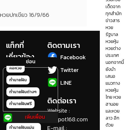
เด็ดจาก
ทุกสำนัก
ข่าวสาร
หวย
แท็กที่
ติดตามเรา
รัฐบาล
เกี่ยวข้อง
Facebook
หวยหุ้น
หวยต่าง
คอหวย
Twitter
ประเทศ
ซ่อน
นอกจากนี้
ทำนายฝัน
LINE
ยังนำ
เสนอ
ทำนายฝันต่างๆ
ติดต่อเรา
แนวทาง
ทำนายฝันฟรี
หวยหุ้น
Website :
ไทย หวย
ทำนายฝันแก้ฝัน
jackpot168.com
ฮานอย
และหวย
E-mail :
ทำนายฝันแม่น
ลาว อีก
ยังกับตาเห็น
jackpot168.th@gmail.com
ด้วย
เพิ่มเพื่อน