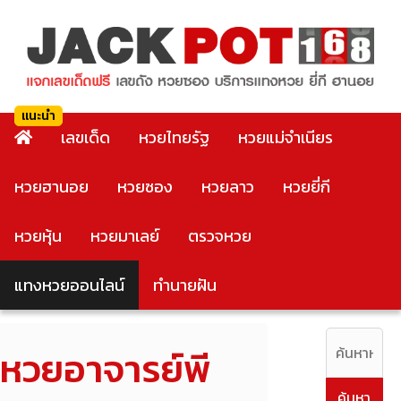
เลขเด็ด
หวยไทยรัฐ
หวยแม่จำเนียร
หวยฮานอย
หวยซอง
หวยลาว
หวยยี่กี
หวยหุ้น
หวยมาเลย์
ตรวจหวย
แทงหวยออนไลน์
ทำนายฝัน
หวยอาจารย์พี
ค้นหา