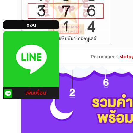
ซ่อน
Recommend
slotp
เพิ่มเพื่อน