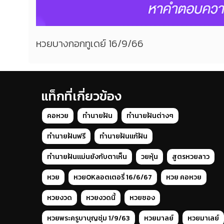
หวยบางกอกทูเดย์ 16/9/66
แท็กที่เกี่ยวข้อง
คอหวย
ทำนายฝัน
ทำนายฝันต่างๆ
ทำนายฝันฟรี
ทำนายฝันแก้ฝัน
ทำนายฝันแม่นยังกับตาเห็น
วยหุ้น
สูตรหวยลาว
หวย
หวยOKลอตเตอรี่ 16/6/67
หวย คอหวย
หวยงวด
หวยงวดนี้
หวยซอง
หวยพระครูบาบุญชุ่ม 1/9/63
หวยมาลย์
หวยมาเลย์