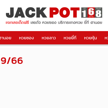
ฮานอย
หวยซอง
หวยลาว
หวยยี่กี
หวยหุ้น
ห
/9/66