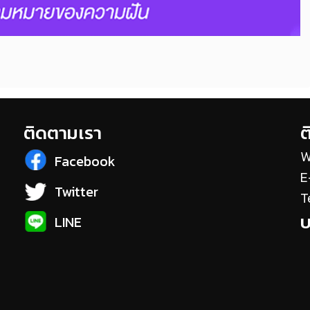
ติดตามเรา
ต
W
Facebook
E
Twitter
T
บ
LINE