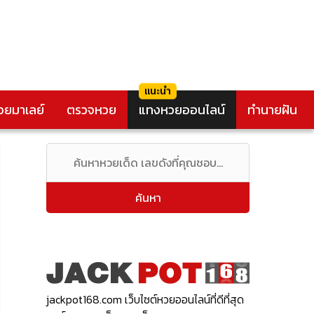
วยมาเลย์
ตรวจหวย
แทงหวยออนไลน์
ทำนายฝัน
ค้นหา
jackpot168.com เว็บไซต์หวยออนไลน์ที่ดีที่สุด