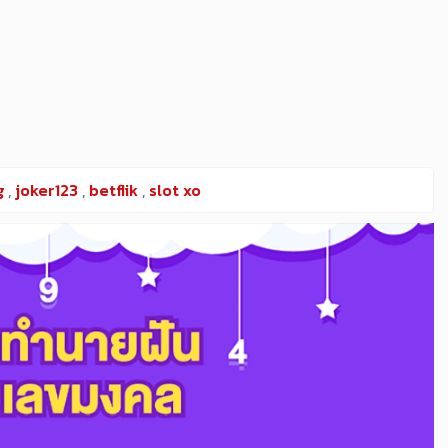
g
,
joker123
,
betflik
,
slot xo