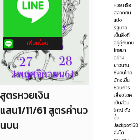
หวย หรือ
สลากกิน
แบ่ง
รัฐบาล
เป็นสิ่งที่
เพิ่มเพื่อน
อยู่คู่กับคน
ไทยมา
อย่าง
ยาวนาน
ซึ่งคนไทย
มักจะชื่น
ชอบการ
สูตรหวยเงิน
เสี่ยงโชค
เป็นส่วน
แสน1/11/61 สูตรคำนว
ใหญ่ ดัง
นั้น
นบน
Jackpot168
จึงได้