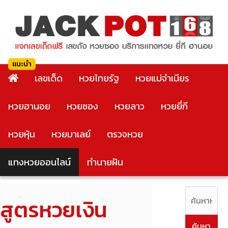
เลขเด็ด
หวยไทยรัฐ
หวยแม่จำเนียร
หวยฮานอย
หวยซอง
หวยลาว
หวยยี่กี
หวยหุ้น
หวยมาเลย์
ตรวจหวย
แทงหวยออนไลน์
ทำนายฝัน
สูตรหวยเงิน
ค้นหา