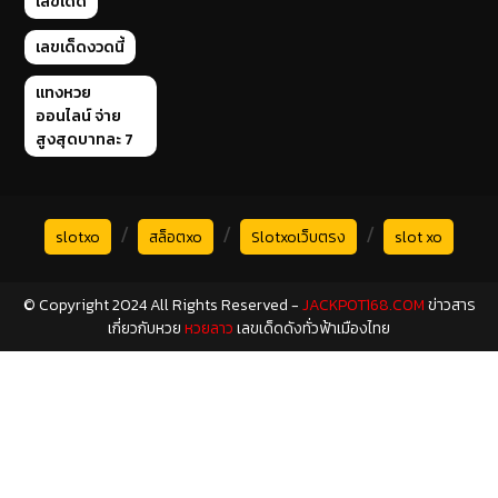
เลขเด็ด
เลขเด็ดงวดนี้
แทงหวย
ออนไลน์ จ่าย
สูงสุดบาทละ 7
/
/
/
slotxo
สล็อตxo
Slotxoเว็บตรง
slot xo
© Copyright 2024 All Rights Reserved -
JACKPOT168.COM
ข่าวสาร
เกี่ยวกับหวย
หวยลาว
เลขเด็ดดังทั่วฟ้าเมืองไทย