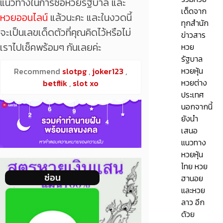
แนวทางในการซื้อหวยรัฐบาล และ
เด็ดจาก
หวยออนไลน์
แล้วนะคะ และในงวดนี้
ทุกสำนัก
จะเป็นเลขเด็ดตัวที่คุณคิดไว้หรือไม่
ข่าวสาร
เราไปเช็คพร้อมๆ กันเลยค่ะ
หวย
รัฐบาล
หวยหุ้น
Recommend
slotpg
,
joker123
,
หวยต่าง
betflik
,
slot xo
ประเทศ
นอกจากนี้
ยังนำ
เสนอ
แนวทาง
หวยหุ้น
ไทย หวย
ซ่อน
ฮานอย
และหวย
ลาว อีก
ด้วย