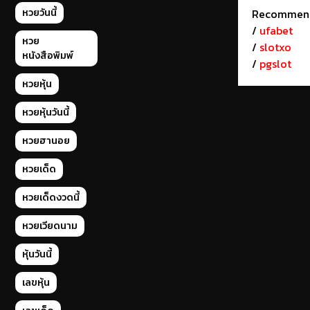
หวยวันนี้
Recommen
/
ufabet
หวย
/
slotxo
หนังสือพิมพ์
/
pgslot
หวยหุ้น
หวยหุ้นวันนี้
หวยฮานอย
หวยเด็ด
หวยเด็ดงวดนี้
หวยเวียดนาม
หุ้นวันนี้
เลขหุ้น