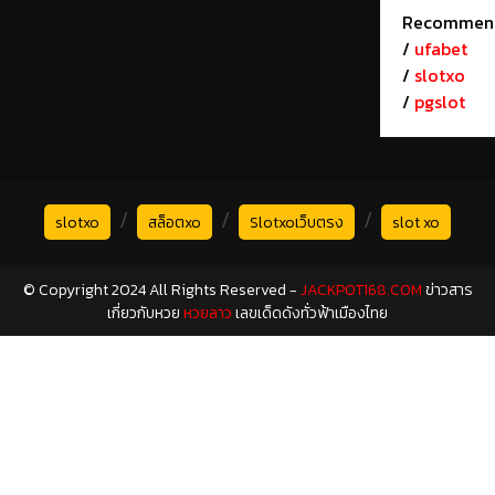
Recommen
/
ufabet
/
slotxo
/
pgslot
/
/
/
slotxo
สล็อตxo
Slotxoเว็บตรง
slot xo
© Copyright 2024 All Rights Reserved -
JACKPOT168.COM
ข่าวสาร
เกี่ยวกับหวย
หวยลาว
เลขเด็ดดังทั่วฟ้าเมืองไทย