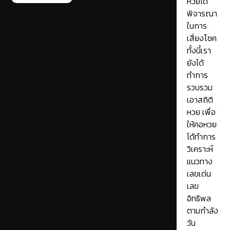
หวยได้
พิจารณา
ในการ
เสี่ยงโชค
ทั้งนี้เรา
ยังได้
ทำการ
รวบรวม
เอาสถิติ
หวย เพื่อ
ให้คอหวย
ได้ทำการ
วิเคราะห์
แนวทาง
เลขเด่น
เลข
อิทธิพล
ตามกำลัง
วัน