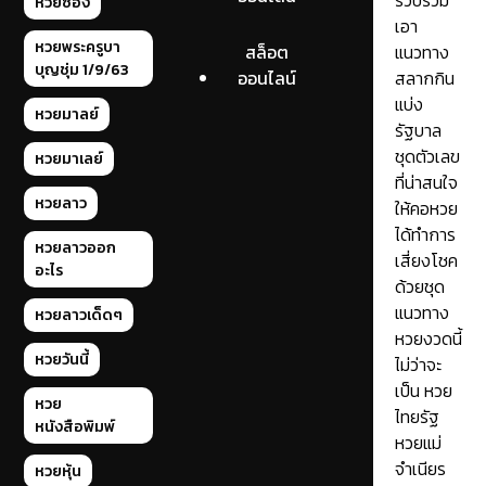
รวบรวม
หวยซอง
เอา
หวยพระครูบา
สล็อต
แนวทาง
บุญชุ่ม 1/9/63
ออนไลน์
สลากกิน
แบ่ง
หวยมาลย์
รัฐบาล
ชุดตัวเลข
หวยมาเลย์
ที่น่าสนใจ
หวยลาว
ให้คอหวย
ได้ทำการ
หวยลาวออก
เสี่ยงโชค
อะไร
ด้วยชุด
แนวทาง
หวยลาวเด็ดๆ
หวยงวดนี้
หวยวันนี้
ไม่ว่าจะ
เป็น หวย
หวย
ไทยรัฐ
หนังสือพิมพ์
หวยแม่
จำเนียร
หวยหุ้น