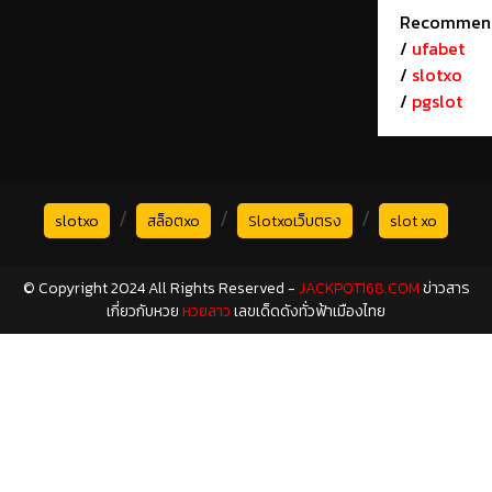
Recommen
/
ufabet
/
slotxo
/
pgslot
/
/
/
slotxo
สล็อตxo
Slotxoเว็บตรง
slot xo
© Copyright 2024 All Rights Reserved -
JACKPOT168.COM
ข่าวสาร
เกี่ยวกับหวย
หวยลาว
เลขเด็ดดังทั่วฟ้าเมืองไทย