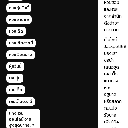
หวยซอง
หวยหุ้นวันนี้
และหวย
จากสำนัก
หวยฮานอย
ดังต่างๆ
มากมาย
หวยเด็ด
เว็บไซต์
หวยเด็ดงวดนี้
Jackpot168
ของเรา
หวยเวียดนาม
ขอนำ
หุ้นวันนี้
เสนอชุด
เลขเด็ด
เลขหุ้น
แนวทาง
หวย
เลขเด็ด
รัฐบาล
หรือสลาก
เลขเด็ดงวดนี้
กินแบ่ง
แทงหวย
รัฐบาล
ออนไลน์ จ่าย
เพื่อให้คอ
สูงสุดบาทละ 7