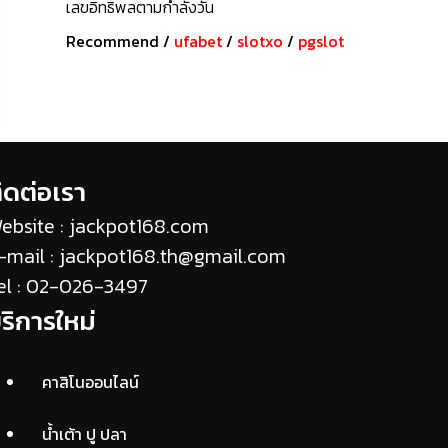
เลขอิทธิพลตามกำลังวัน
Recommend /
ufabet
/
slotxo
/
pgslot
ิดต่อเรา
ebsite : jackpot168.com
-mail :
jackpot168.th@gmail.com
el : 02-026-3497
ริการใหม่
คาสิโนออนไลน์
น้ำเต้า ปู ปลา