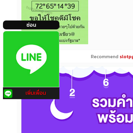
ซ่อน
Recommend
slotp
เพิ่มเพื่อน