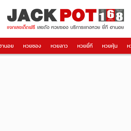
ฮานอย
หวยซอง
หวยลาว
หวยยี่กี
หวยหุ้น
ห