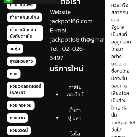
ติดต่อเรา
หวย หรือ
ทำนายฝันฟรี
Website :
สลากกิน
ทำนายฝันแก้ฝัน
แบ่ง
jackpot168.com
รัฐบาล
E-mail :
ทำนายฝันแม่น
เป็นสิ่งที่
ยังกับตาเห็น
jackpot168.th@gmail.com
อยู่คู่กับคน
Tel : 02-026-
ไทยมา
วยหุ้น
อย่าง
3497
สูตรหวยลาว
ยาวนาน
บริการใหม่
ซึ่งคนไทย
หวย
มักจะชื่น
ชอบการ
หวยOKลอตเตอรี่
คาสิโน
เสี่ยงโชค
16/6/67
ออนไลน์
เป็นส่วน
หวย คอหวย
ใหญ่ ดัง
น้ำเต้า
นั้น
ปู ปลา
หวยงวด
Jackpot168
จึงได้
หวยงวดนี้
ไฮโล