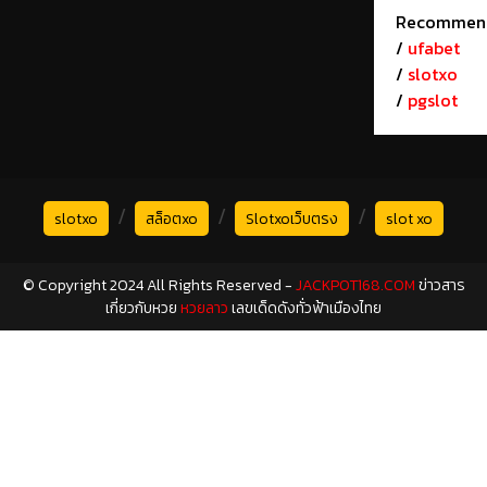
Recommen
/
ufabet
/
slotxo
/
pgslot
/
/
/
slotxo
สล็อตxo
Slotxoเว็บตรง
slot xo
© Copyright 2024 All Rights Reserved -
JACKPOT168.COM
ข่าวสาร
เกี่ยวกับหวย
หวยลาว
เลขเด็ดดังทั่วฟ้าเมืองไทย