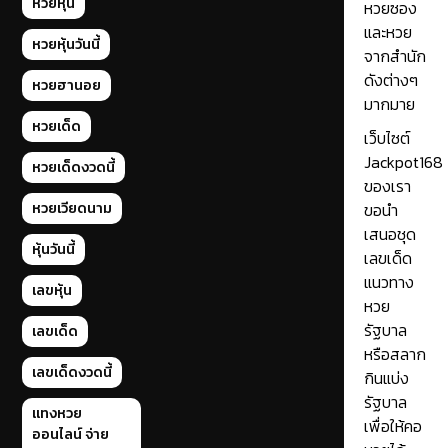
หวยหุ้น
หวยซอง
และหวย
หวยหุ้นวันนี้
จากสำนัก
ดังต่างๆ
หวยฮานอย
มากมาย
หวยเด็ด
เว็บไซต์
Jackpot168
หวยเด็ดงวดนี้
ของเรา
หวยเวียดนาม
ขอนำ
เสนอชุด
หุ้นวันนี้
เลขเด็ด
แนวทาง
เลขหุ้น
หวย
รัฐบาล
เลขเด็ด
หรือสลาก
เลขเด็ดงวดนี้
กินแบ่ง
รัฐบาล
แทงหวย
เพื่อให้คอ
ออนไลน์ จ่าย