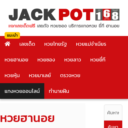
เลขเด็ด
หวยไทยรัฐ
หวยแม่จำเนียร
หวยฮานอย
หวยซอง
หวยลาว
หวยยี่กี
หวยหุ้น
หวยมาเลย์
ตรวจหวย
แทงหวยออนไลน์
ทำนายฝัน
หวยฮานอย
ค้นหา