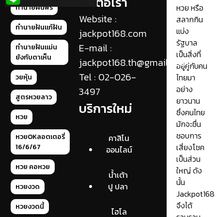
ติดต่อเรา
หวย หรือ
ทำนายฝันฟรี
Website :
สลากกิน
ทำนายฝันแก้ฝัน
แบ่ง
jackpot168.com
รัฐบาล
E-mail :
ทำนายฝันแม่น
เป็นสิ่งที่
ยังกับตาเห็น
jackpot168.th@gmail.com
อยู่คู่กับคน
Tel : 02-026-
ไทยมา
วยหุ้น
อย่าง
3497
สูตรหวยลาว
ยาวนาน
บริการใหม่
ซึ่งคนไทย
หวย
มักจะชื่น
ชอบการ
หวยOKลอตเตอรี่
คาสิโน
เสี่ยงโชค
16/6/67
ออนไลน์
เป็นส่วน
หวย คอหวย
ใหญ่ ดัง
น้ำเต้า
นั้น
ปู ปลา
หวยงวด
Jackpot168
จึงได้
หวยงวดนี้
ไฮโล