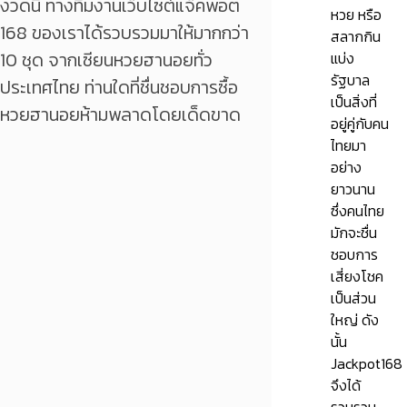
งวดนี้ ทางทีมงานเว็บไซต์แจ็คพอต
หวย หรือ
168 ของเราได้รวบรวมมาให้มากกว่า
สลากกิน
10 ชุด จากเซียนหวยฮานอยทั่ว
แบ่ง
รัฐบาล
ประเทศไทย ท่านใดที่ชื่นชอบการซื้อ
เป็นสิ่งที่
หวยฮานอยห้ามพลาดโดยเด็ดขาด
อยู่คู่กับคน
ไทยมา
อย่าง
ยาวนาน
ซึ่งคนไทย
มักจะชื่น
ชอบการ
เสี่ยงโชค
เป็นส่วน
ใหญ่ ดัง
นั้น
Jackpot168
จึงได้