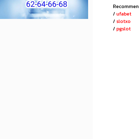
Recommen
/
ufabet
/
slotxo
/
pgslot