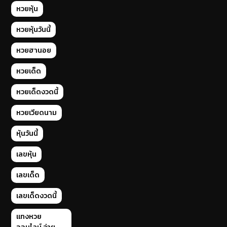
หวยหุ้น
หวยหุ้นวันนี้
หวยฮานอย
หวยเด็ด
หวยเด็ดงวดนี้
หวยเวียดนาม
หุ้นวันนี้
เลขหุ้น
เลขเด็ด
เลขเด็ดงวดนี้
แทงหวย