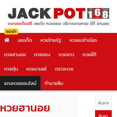
เลขเด็ด
หวยไทยรัฐ
หวยแม่จำเนียร
หวยฮานอย
หวยซอง
หวยลาว
หวยยี่กี
หวยหุ้น
หวยมาเลย์
ตรวจหวย
แทงหวยออนไลน์
ทำนายฝัน
หวยฮานอย
ค้นหา