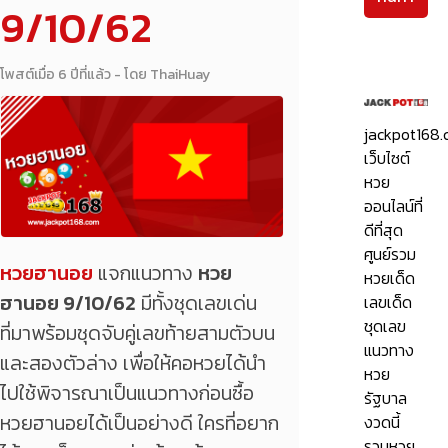
9/10/62
โพสต์เมื่อ 6 ปีที่แล้ว
-
โดย ThaiHuay
jackpot168
เว็บไซต์
หวย
ออนไลน์ที่
ดีที่สุด
ศูนย์รวม
หวยฮานอย
แจกแนวทาง
หวย
หวยเด็ด
ฮานอย 9/10/62
มีทั้งชุดเลขเด่น
เลขเด็ด
ชุดเลข
ที่มาพร้อมชุดจับคู่เลขท้ายสามตัวบน
แนวทาง
และสองตัวล่าง เพื่อให้คอหวยได้นำ
หวย
ไปใช้พิจารณาเป็นแนวทางก่อนซื้อ
รัฐบาล
หวยฮานอยได้เป็นอย่างดี ใครที่อยาก
งวดนี้
รวมหวย