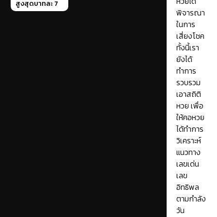
หวยได้
สูงสุดบาทละ 7
พิจารณา
ในการ
เสี่ยงโชค
ทั้งนี้เรา
ยังได้
ทำการ
รวบรวม
เอาสถิติ
หวย เพื่อ
ให้คอหวย
ได้ทำการ
วิเคราะห์
แนวทาง
เลขเด่น
เลข
อิทธิพล
ตามกำลัง
วัน