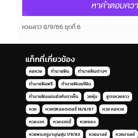
หวยลาว 8/9/66 ชุดที่ 6
แท็กที่เกี่ยวข้อง
คอหวย
ทำนายฝัน
ทำนายฝันต่างๆ
ทำนายฝันฟรี
ทำนายฝันแก้ฝัน
ทำนายฝันแม่นยังกับตาเห็น
วยหุ้น
สูตรหวยลาว
หวย
หวยOKลอตเตอรี่ 16/6/67
หวย คอหวย
หวยงวด
หวยงวดนี้
หวยซอง
หวยพระครูบาบุญชุ่ม 1/9/63
หวยมาลย์
หวยมาเลย์