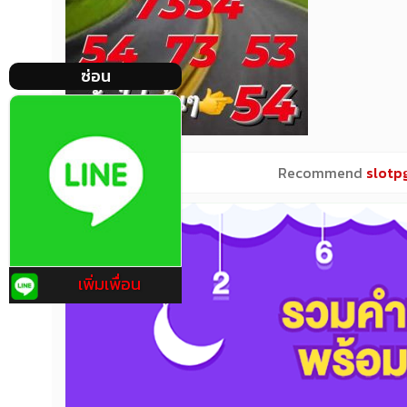
ซ่อน
Recommend
slotp
เพิ่มเพื่อน