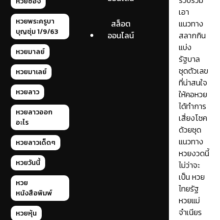
รวบรวม
หวยซอง
เอา
หวยพระครูบา
สล็อต
แนวทาง
บุญชุ่ม 1/9/63
ออนไลน์
สลากกิน
แบ่ง
หวยมาลย์
รัฐบาล
ชุดตัวเลข
หวยมาเลย์
ที่น่าสนใจ
หวยลาว
ให้คอหวย
ได้ทำการ
หวยลาวออก
เสี่ยงโชค
อะไร
ด้วยชุด
แนวทาง
หวยลาวเด็ดๆ
หวยงวดนี้
หวยวันนี้
ไม่ว่าจะ
เป็น หวย
หวย
ไทยรัฐ
หนังสือพิมพ์
หวยแม่
จำเนียร
หวยหุ้น