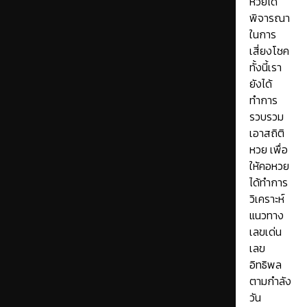
หวยได้
พิจารณา
ในการ
เสี่ยงโชค
ทั้งนี้เรา
ยังได้
ทำการ
รวบรวม
เอาสถิติ
หวย เพื่อ
ให้คอหวย
ได้ทำการ
วิเคราะห์
แนวทาง
เลขเด่น
เลข
อิทธิพล
ตามกำลัง
วัน