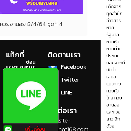
เด็ดจาก
ทุกสำนัก
ข่าวสาร
หวยฮานอย 8/4/64 ชุดที่ 4
หวย
รัฐบาล
หวยหุ้น
หวยต่าง
แท็กที่
ติดตามเรา
ประเทศ
ซ่อน
นอกจากนี้
เกี่ยวข้อง
Facebook
ยังนำ
เสนอ
คอหวย
Twitter
แนวทาง
ทำนายฝัน
หวยหุ้น
LINE
ไทย หวย
ทำนายฝันต่างๆ
ฮานอย
ติดต่อเรา
และหวย
ทำนายฝันฟรี
ลาว อีก
Website :
ด้วย
ทำนายฝันแก้ฝัน
เพิ่มเพื่อน
jackpot168.com