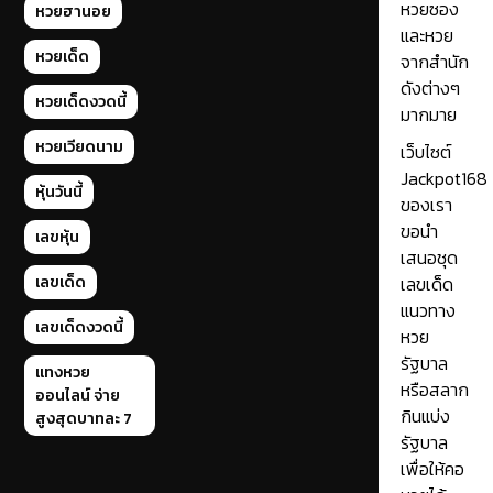
หวยซอง
หวยฮานอย
และหวย
หวยเด็ด
จากสำนัก
ดังต่างๆ
หวยเด็ดงวดนี้
มากมาย
หวยเวียดนาม
เว็บไซต์
Jackpot168
หุ้นวันนี้
ของเรา
ขอนำ
เลขหุ้น
เสนอชุด
เลขเด็ด
เลขเด็ด
แนวทาง
เลขเด็ดงวดนี้
หวย
รัฐบาล
แทงหวย
หรือสลาก
ออนไลน์ จ่าย
กินแบ่ง
สูงสุดบาทละ 7
รัฐบาล
เพื่อให้คอ