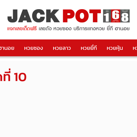
ฮานอย
หวยซอง
หวยลาว
หวยยี่กี
หวยหุ้น
ห
ี่ 10