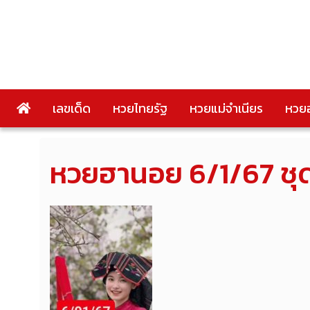
เลขเด็ด
หวยไทยรัฐ
หวยแม่จำเนียร
หวย
หวยฮานอย 6/1/67 ชุดท