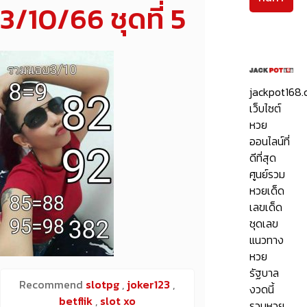
3/10/66 ชุดที่ 5
jackpot168
เว็บไซต์
หวย
ออนไลน์ที่
ดีที่สุด
ศูนย์รวม
หวยเด็ด
เลขเด็ด
ชุดเลข
แนวทาง
หวย
รัฐบาล
Recommend
slotpg
,
joker123
,
งวดนี้
betflik
,
slot xo
รวมหวย