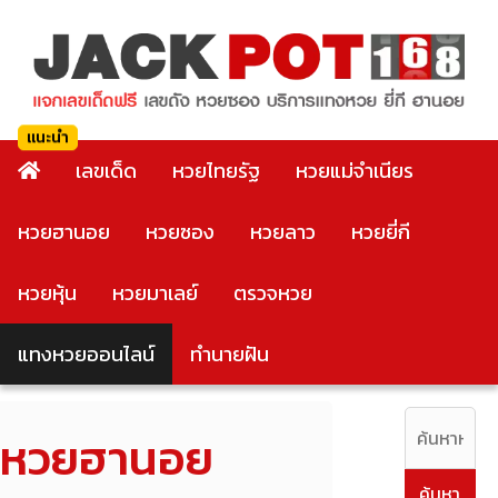
เลขเด็ด
หวยไทยรัฐ
หวยแม่จำเนียร
หวยฮานอย
หวยซอง
หวยลาว
หวยยี่กี
หวยหุ้น
หวยมาเลย์
ตรวจหวย
แทงหวยออนไลน์
ทำนายฝัน
หวยฮานอย
ค้นหา