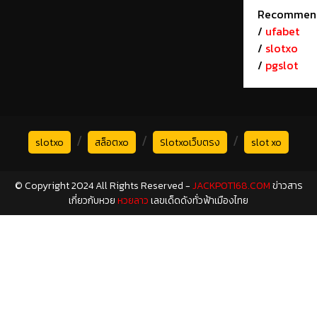
Recommen
/
ufabet
/
slotxo
/
pgslot
/
/
/
slotxo
สล็อตxo
Slotxoเว็บตรง
slot xo
© Copyright 2024 All Rights Reserved -
JACKPOT168.COM
ข่าวสาร
เกี่ยวกับหวย
หวยลาว
เลขเด็ดดังทั่วฟ้าเมืองไทย