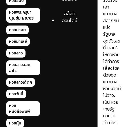
รวบรวม
หวยซอง
เอา
หวยพระครูบา
สล็อต
แนวทาง
บุญชุ่ม 1/9/63
ออนไลน์
สลากกิน
แบ่ง
หวยมาลย์
รัฐบาล
ชุดตัวเลข
หวยมาเลย์
ที่น่าสนใจ
หวยลาว
ให้คอหวย
ได้ทำการ
หวยลาวออก
เสี่ยงโชค
อะไร
ด้วยชุด
แนวทาง
หวยลาวเด็ดๆ
หวยงวดนี้
หวยวันนี้
ไม่ว่าจะ
เป็น หวย
หวย
ไทยรัฐ
หนังสือพิมพ์
หวยแม่
จำเนียร
หวยหุ้น