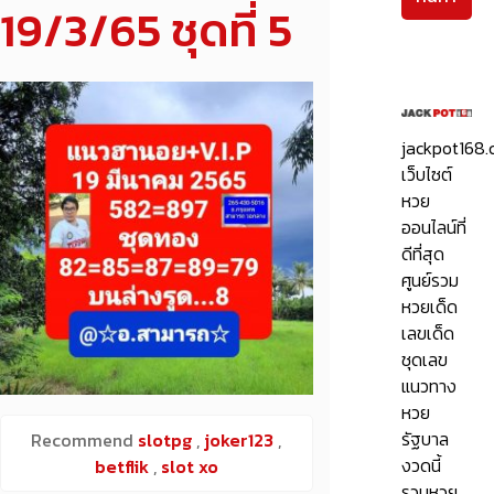
19/3/65 ชุดที่ 5
jackpot168
เว็บไซต์
หวย
ออนไลน์ที่
ดีที่สุด
ศูนย์รวม
หวยเด็ด
เลขเด็ด
ชุดเลข
แนวทาง
หวย
รัฐบาล
Recommend
slotpg
,
joker123
,
งวดนี้
betflik
,
slot xo
รวมหวย