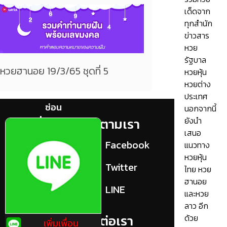
เด็ดจาก
ทุกสำนัก
ข่าวสาร
หวย
รัฐบาล
หวยฮานอย 19/3/65 ชุดที่ 5
หวยหุ้น
หวยต่าง
ประเทศ
ซ่อน
นอกจากนี้
แท็กที่
ติดตามเรา
ยังนำ
เสนอ
เกี่ยวข้อง
Facebook
แนวทาง
หวยหุ้น
คอหวย
Twitter
ไทย หวย
ฮานอย
ทำนายฝัน
LINE
และหวย
ลาว อีก
ทำนายฝันต่างๆ
ติดต่อเรา
ด้วย
เพิ่มเพื่อน
ทำนายฝันฟรี