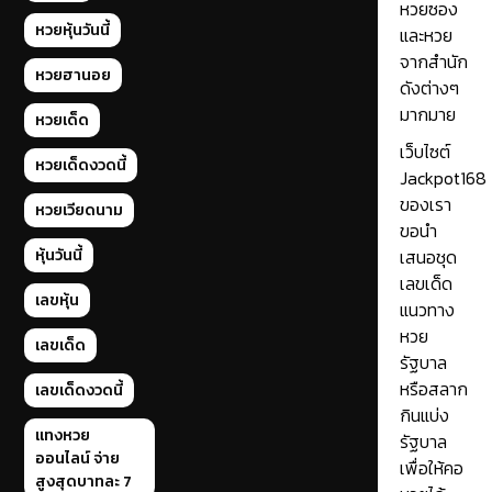
หวยซอง
หวยหุ้นวันนี้
และหวย
จากสำนัก
หวยฮานอย
ดังต่างๆ
มากมาย
หวยเด็ด
เว็บไซต์
หวยเด็ดงวดนี้
Jackpot168
ของเรา
หวยเวียดนาม
ขอนำ
หุ้นวันนี้
เสนอชุด
เลขเด็ด
เลขหุ้น
แนวทาง
หวย
เลขเด็ด
รัฐบาล
หรือสลาก
เลขเด็ดงวดนี้
กินแบ่ง
แทงหวย
รัฐบาล
ออนไลน์ จ่าย
เพื่อให้คอ
สูงสุดบาทละ 7