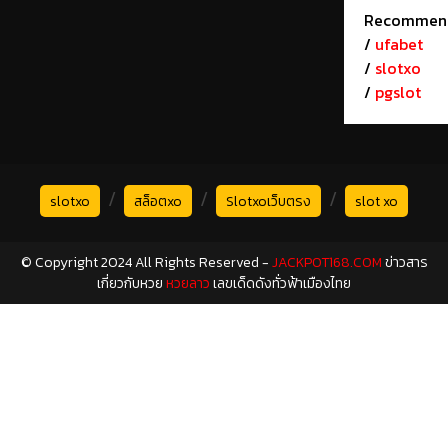
Recommen
/
ufabet
/
slotxo
/
pgslot
/
/
/
slotxo
สล็อตxo
Slotxoเว็บตรง
slot xo
© Copyright 2024 All Rights Reserved -
JACKPOT168.COM
ข่าวสาร
เกี่ยวกับหวย
หวยลาว
เลขเด็ดดังทั่วฟ้าเมืองไทย