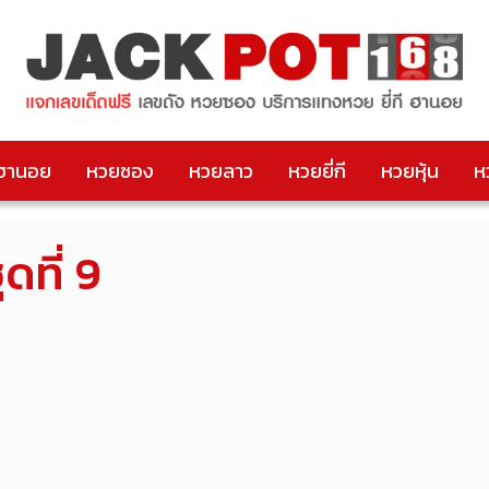
ฮานอย
หวยซอง
หวยลาว
หวยยี่กี
หวยหุ้น
ห
ที่ 9