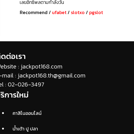
เลขอิทธิพลตามกำลังวัน
Recommend /
ufabet
/
slotxo
/
pgslot
ิดต่อเรา
ebsite : jackpot168.com
-mail :
jackpot168.th@gmail.com
el : 02-026-3497
ริการใหม่
คาสิโนออนไลน์
น้ำเต้า ปู ปลา