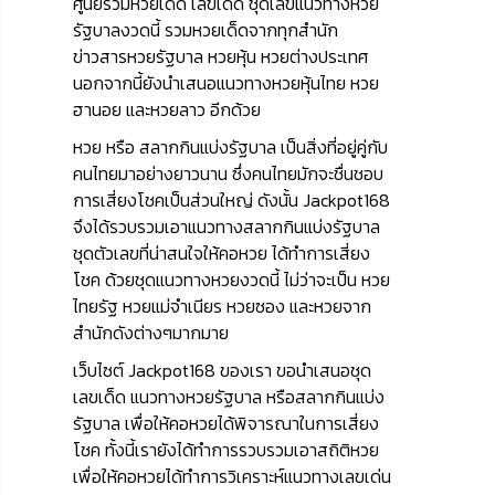
ศูนย์รวมหวยเด็ด เลขเด็ด ชุดเลขแนวทางหวย
รัฐบาลงวดนี้ รวมหวยเด็ดจากทุกสำนัก
ข่าวสารหวยรัฐบาล หวยหุ้น หวยต่างประเทศ
นอกจากนี้ยังนำเสนอแนวทางหวยหุ้นไทย หวย
ฮานอย และหวยลาว อีกด้วย
หวย หรือ สลากกินแบ่งรัฐบาล เป็นสิ่งที่อยู่คู่กับ
คนไทยมาอย่างยาวนาน ซึ่งคนไทยมักจะชื่นชอบ
การเสี่ยงโชคเป็นส่วนใหญ่ ดังนั้น Jackpot168
จึงได้รวบรวมเอาแนวทางสลากกินแบ่งรัฐบาล
ชุดตัวเลขที่น่าสนใจให้คอหวย ได้ทำการเสี่ยง
โชค ด้วยชุดแนวทางหวยงวดนี้ ไม่ว่าจะเป็น หวย
ไทยรัฐ หวยแม่จำเนียร หวยซอง และหวยจาก
สำนักดังต่างๆมากมาย
เว็บไซต์ Jackpot168 ของเรา ขอนำเสนอชุด
เลขเด็ด แนวทางหวยรัฐบาล หรือสลากกินแบ่ง
รัฐบาล เพื่อให้คอหวยได้พิจารณาในการเสี่ยง
โชค ทั้งนี้เรายังได้ทำการรวบรวมเอาสถิติหวย
เพื่อให้คอหวยได้ทำการวิเคราะห์แนวทางเลขเด่น