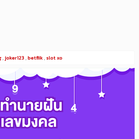
g
,
joker123
,
betflik
,
slot xo