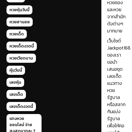
หวยซอง
และหวย
หวยหุ้นวันนี้
จากสำนัก
หวยฮานอย
ดังต่างๆ
มากมาย
หวยเด็ด
เว็บไซต์
หวยเด็ดงวดนี้
Jackpot168
ของเรา
หวยเวียดนาม
ขอนำ
เสนอชุด
หุ้นวันนี้
เลขเด็ด
เลขหุ้น
แนวทาง
หวย
เลขเด็ด
รัฐบาล
หรือสลาก
เลขเด็ดงวดนี้
กินแบ่ง
รัฐบาล
แทงหวย
ออนไลน์ จ่าย
เพื่อให้คอ
สูงสุดบาทละ 7