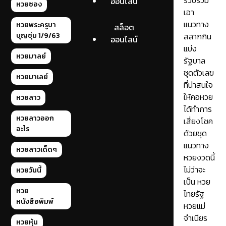
รวบรวม
ออนไลน์
หวยซอง
เอา
แนวทาง
หวยพระครูบา
สล็อต
บุญชุ่ม 1/9/63
สลากกิน
ออนไลน์
แบ่ง
หวยมาลย์
รัฐบาล
ชุดตัวเลข
หวยมาเลย์
ที่น่าสนใจ
ให้คอหวย
หวยลาว
ได้ทำการ
หวยลาวออก
เสี่ยงโชค
อะไร
ด้วยชุด
แนวทาง
หวยลาวเด็ดๆ
หวยงวดนี้
ไม่ว่าจะ
หวยวันนี้
เป็น หวย
หวย
ไทยรัฐ
หนังสือพิมพ์
หวยแม่
จำเนียร
หวยหุ้น