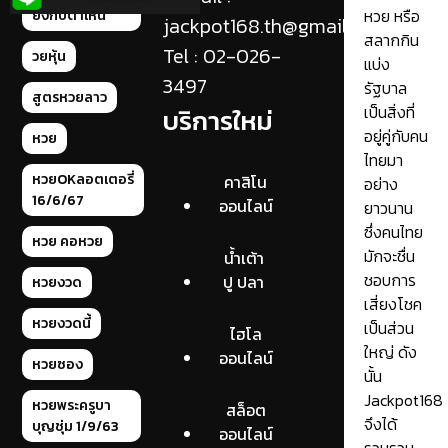
หวย หรือ
ยังกับตาเห็น
jackpot168.th@gmail.com
สลากกิน
Tel : 02-026-
วยหุ้น
แบ่ง
3497
รัฐบาล
สูตรหวยลาว
เป็นสิ่งที่
บริการใหม่
อยู่คู่กับคน
หวย
ไทยมา
หวยOKลอตเตอรี่
คาสิโน
อย่าง
16/6/67
ออนไลน์
ยาวนาน
ซึ่งคนไทย
หวย คอหวย
มักจะชื่น
น้ำเต้า
ชอบการ
ปู ปลา
หวยงวด
เสี่ยงโชค
หวยงวดนี้
เป็นส่วน
ไฮโล
ใหญ่ ดัง
ออนไลน์
หวยซอง
นั้น
Jackpot168
หวยพระครูบา
สล็อต
จึงได้
บุญชุ่ม 1/9/63
ออนไลน์