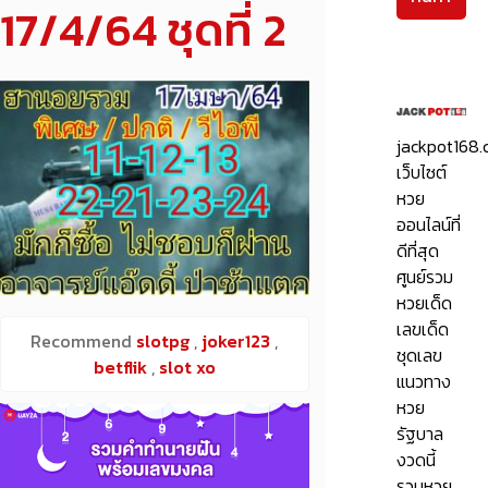
17/4/64 ชุดที่ 2
jackpot168
เว็บไซต์
หวย
ออนไลน์ที่
ดีที่สุด
ศูนย์รวม
หวยเด็ด
เลขเด็ด
Recommend
slotpg
,
joker123
,
ชุดเลข
betflik
,
slot xo
แนวทาง
หวย
รัฐบาล
งวดนี้
รวมหวย