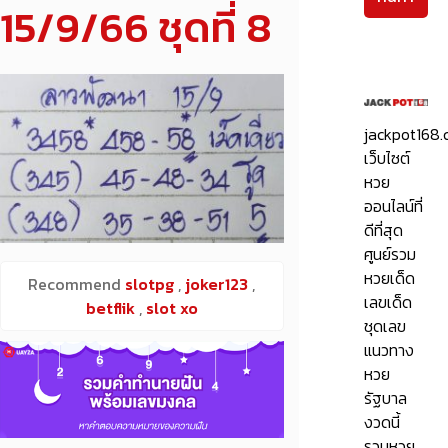
15/9/66 ชุดที่ 8
jackpot168
เว็บไซต์
หวย
ออนไลน์ที่
ดีที่สุด
ศูนย์รวม
หวยเด็ด
Recommend
slotpg
,
joker123
,
เลขเด็ด
betflik
,
slot xo
ชุดเลข
แนวทาง
หวย
รัฐบาล
งวดนี้
รวมหวย