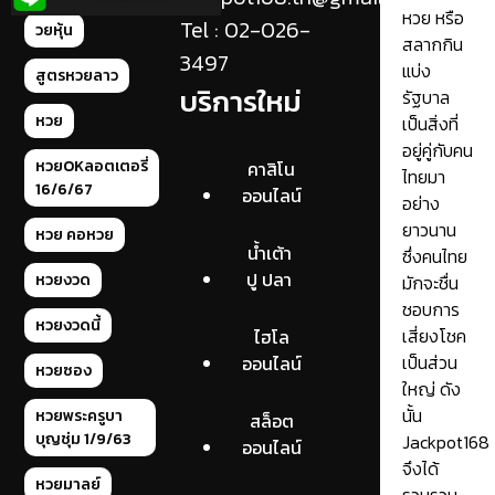
หวย หรือ
Tel : 02-026-
วยหุ้น
สลากกิน
3497
แบ่ง
สูตรหวยลาว
บริการใหม่
รัฐบาล
หวย
เป็นสิ่งที่
อยู่คู่กับคน
หวยOKลอตเตอรี่
คาสิโน
ไทยมา
16/6/67
ออนไลน์
อย่าง
ยาวนาน
หวย คอหวย
น้ำเต้า
ซึ่งคนไทย
ปู ปลา
หวยงวด
มักจะชื่น
ชอบการ
หวยงวดนี้
เสี่ยงโชค
ไฮโล
เป็นส่วน
ออนไลน์
หวยซอง
ใหญ่ ดัง
นั้น
หวยพระครูบา
สล็อต
บุญชุ่ม 1/9/63
Jackpot168
ออนไลน์
จึงได้
หวยมาลย์