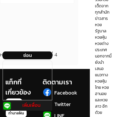
เด็ดจาก
ทุกสำนัก
ข่าวสาร
หวย
รัฐบาล
หวยหุ้น
หวยฮานอย 14/9/66 ชุดที่ 4
หวยต่าง
ประเทศ
ซ่อน
นอกจากนี้
ยังนำ
แท็กที่
ติดตามเรา
เสนอ
แนวทาง
เกี่ยวข้อง
Facebook
หวยหุ้น
ไทย หวย
คอหวย
Twitter
ฮานอย
และหวย
ทำนายฝัน
LINE
ลาว อีก
ทำนายฝันต่างๆ
ด้วย
เพิ่มเพื่อน