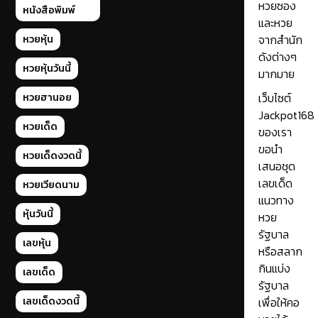
หวยหุ้น
หวยซอง
และหวย
หวยหุ้นวันนี้
จากสำนัก
ดังต่างๆ
หวยฮานอย
มากมาย
หวยเด็ด
เว็บไซต์
Jackpot168
หวยเด็ดงวดนี้
ของเรา
หวยเวียดนาม
ขอนำ
เสนอชุด
หุ้นวันนี้
เลขเด็ด
แนวทาง
เลขหุ้น
หวย
รัฐบาล
เลขเด็ด
หรือสลาก
เลขเด็ดงวดนี้
กินแบ่ง
รัฐบาล
แทงหวย
เพื่อให้คอ
ออนไลน์ จ่าย