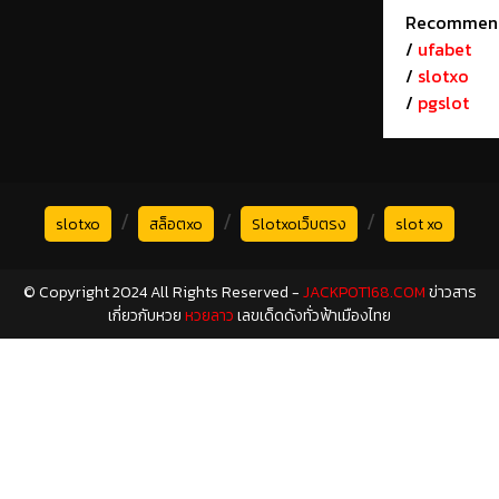
Recommen
/
ufabet
/
slotxo
/
pgslot
/
/
/
slotxo
สล็อตxo
Slotxoเว็บตรง
slot xo
© Copyright 2024 All Rights Reserved -
JACKPOT168.COM
ข่าวสาร
เกี่ยวกับหวย
หวยลาว
เลขเด็ดดังทั่วฟ้าเมืองไทย