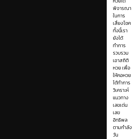
หวยได้
พิจารณา
ในการ
เสี่ยงโชค
ทั้งนี้เรา
ยังได้
ทำการ
รวบรวม
เอาสถิติ
หวย เพื่อ
ให้คอหวย
ได้ทำการ
วิเคราะห์
แนวทาง
เลขเด่น
เลข
อิทธิพล
ตามกำลัง
วัน