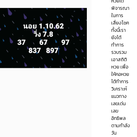
หวยได้
พิจารณา
ในการ
เสี่ยงโชค
ทั้งนี้เรา
ยังได้
ทำการ
รวบรวม
เอาสถิติ
หวย เพื่อ
ให้คอหวย
ได้ทำการ
วิเคราะห์
แนวทาง
เลขเด่น
เลข
อิทธิพล
ตามกำลัง
วัน