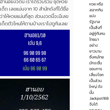
ฮานอยงวดนี้ เราได้รวบรวม ชุดหวย
หวย หรือ
เด็ด เลขแม่นจาก 10 สำนักดังที่ได้ชื่อ
สลากกิน
ว่าให้หวยแม่นที่สุด ส่วนงวดนี้จะมีเลข
แบ่ง
รัฐบาล
เด็ดตัวไหนให้ตามบ้างเราไปดูกันเลย
เป็นสิ่งที่
อยู่คู่กับคน
ไทยมา
อย่าง
ยาวนาน
ซึ่งคนไทย
มักจะชื่น
ชอบการ
เสี่ยงโชค
เป็นส่วน
ใหญ่ ดัง
นั้น
Jackpot168
จึงได้