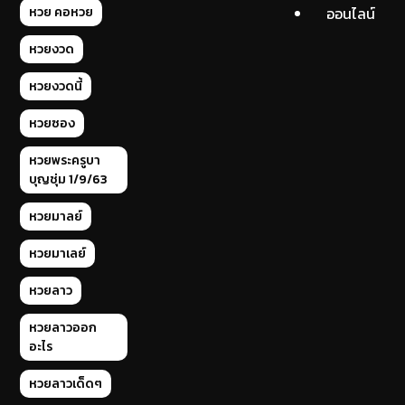
หวยซอง
หวยพระครูบา
บุญชุ่ม 1/9/63
หวยมาลย์
หวยมาเลย์
หวยลาว
หวยลาวออก
อะไร
หวยลาวเด็ดๆ
หวยวันนี้
หวย
หนังสือพิมพ์