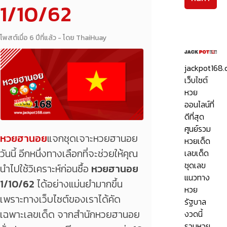
1/10/62
โพสต์เมื่อ 6 ปีที่แล้ว
-
โดย ThaiHuay
jackpot168
เว็บไซต์
หวย
ออนไลน์ที่
ดีที่สุด
ศูนย์รวม
หวยฮานอย
แจกชุดเจาะหวยฮานอย
หวยเด็ด
วันนี้ อีกหนึ่งทางเลือกที่จะช่วยให้คุณ
เลขเด็ด
ชุดเลข
นำไปใช้วิเคราะห์ก่อนซื้อ
หวยฮานอย
แนวทาง
1/10/62
ได้อย่างแม่นยำมากขึ้น
หวย
เพราะทางเว็บไซต์ของเราได้คัด
รัฐบาล
เฉพาะเลขเด็ด จากสำนักหวยฮานอย
งวดนี้
รวมหวย