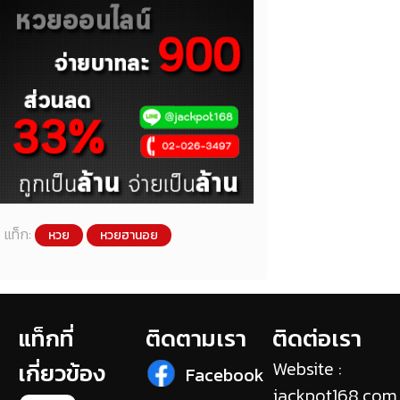
แท็ก:
หวย
หวยฮานอย
แท็กที่
ติดตามเรา
ติดต่อเรา
เกี่ยวข้อง
Website :
Facebook
jackpot168.com
คอหวย
Twitter
E-mail :
ทำนายฝัน
jackpot168.th@
LINE
Tel : 02-026-
ทำนายฝันต่างๆ
3497