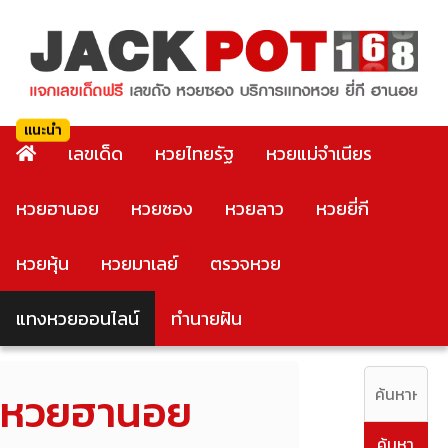
เลขเด็ด
หวยไทยรัฐ
หวยแม่จำเนียร
หวยฮานอย
หวยซอง
หวยลาว
หวยยี่กี
หวยหุ้น
หวยมาเลย์
ตรวจหวย
แทงหวยออนไลน์
ทำนายฝัน
หวยฮานอย
ค้นหา