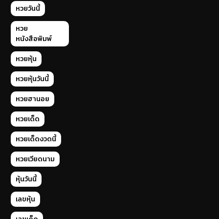
หวยหุ้น
หวยหุ้นวันนี้
หวยฮานอย
หวยเด็ด
หวยเด็ดงวดนี้
หวยเวียดนาม
หุ้นวันนี้
เลขหุ้น
เลขเด็ด
เลขเด็ดงวดนี้
แทงหวย
ออนไลน์ จ่าย