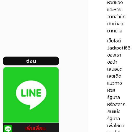
หวยซอง
และหวย
จากสำนัก
ดังต่างๆ
มากมาย
เว็บไซต์
Jackpot168
ของเรา
ซ่อน
ขอนำ
เสนอชุด
เลขเด็ด
แนวทาง
หวย
รัฐบาล
หรือสลาก
กินแบ่ง
รัฐบาล
เพื่อให้คอ
เพิ่มเพื่อน