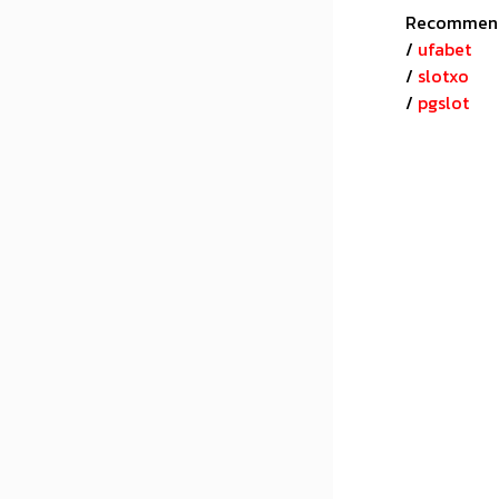
Recommen
/
ufabet
/
slotxo
/
pgslot