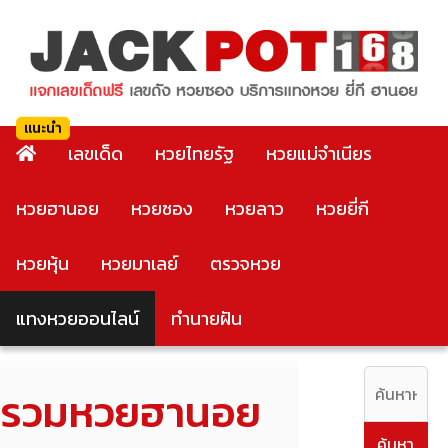
เลขเด็ด
หวยไทยรัฐ
หวยแม่จำเนียร
หวยฮานอย
หวยซอง
หวยลาว
หวยยี่กี
หวยหุ้น
หวยมาเลย์
ตรวจหวย
แทงหวยออนไลน์
ทำนายฝัน
รวมหวยฮานอย
ค้นหา