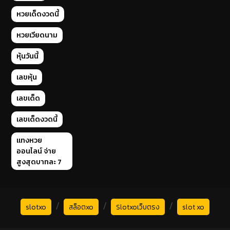
หวยเด็ดงวดนี้
หวยเวียดนาม
หุ้นวันนี้
เลขหุ้น
เลขเด็ด
เลขเด็ดงวดนี้
แทงหวย
ออนไลน์ จ่าย
สูงสุดบาทละ 7
/
/
/
slotxo
สล็อตxo
Slotxoเว็บตรง
slot xo