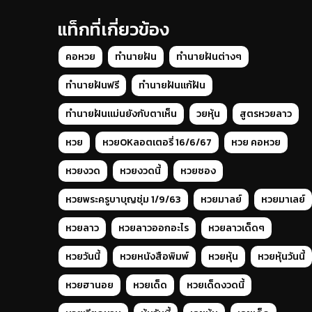
แท็กที่เกี่ยวข้อง
คอหวย
ทำนายฝัน
ทำนายฝันต่างๆ
ทำนายฝันฟรี
ทำนายฝันแก้ฝัน
ทำนายฝันแม่นยังกับตาเห็น
วยหุ้น
สูตรหวยลาว
หวย
หวยOKลอตเตอรี่ 16/6/67
หวย คอหวย
หวยงวด
หวยงวดนี้
หวยซอง
หวยพระครูบาบุญชุ่ม 1/9/63
หวยมาลย์
หวยมาเลย์
หวยลาว
หวยลาวออกอะไร
หวยลาวเด็ดๆ
หวยวันนี้
หวยหนังสือพิมพ์
หวยหุ้น
หวยหุ้นวันนี้
หวยฮานอย
หวยเด็ด
หวยเด็ดงวดนี้