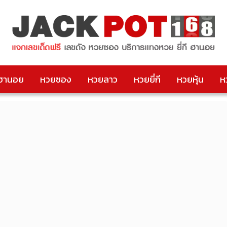
ฮานอย
หวยซอง
หวยลาว
หวยยี่กี
หวยหุ้น
ห