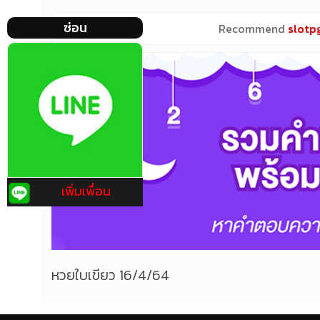
ซ่อน
Recommend
slotp
เพิ่มเพื่อน
หวยใบเขียว 16/4/64