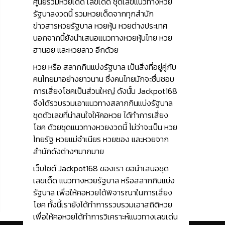
ศูนย์รวมหวยเด็ด เลขเด็ด ชุดเลขแนวทางหวย
รัฐบาลงวดนี้ รวมหวยเด็ดจากทุกสำนัก
ข่าวสารหวยรัฐบาล หวยหุ้น หวยต่างประเทศ
นอกจากนี้ยังนำเสนอแนวทางหวยหุ้นไทย หวย
ฮานอย และหวยลาว อีกด้วย
หวย หรือ สลากกินแบ่งรัฐบาล เป็นสิ่งที่อยู่คู่กับ
คนไทยมาอย่างยาวนาน ซึ่งคนไทยมักจะชื่นชอบ
การเสี่ยงโชคเป็นส่วนใหญ่ ดังนั้น Jackpot168
จึงได้รวบรวมเอาแนวทางสลากกินแบ่งรัฐบาล
ชุดตัวเลขที่น่าสนใจให้คอหวย ได้ทำการเสี่ยง
โชค ด้วยชุดแนวทางหวยงวดนี้ ไม่ว่าจะเป็น หวย
ไทยรัฐ หวยแม่จำเนียร หวยซอง และหวยจาก
สำนักดังต่างๆมากมาย
เว็บไซต์ Jackpot168 ของเรา ขอนำเสนอชุด
เลขเด็ด แนวทางหวยรัฐบาล หรือสลากกินแบ่ง
รัฐบาล เพื่อให้คอหวยได้พิจารณาในการเสี่ยง
โชค ทั้งนี้เรายังได้ทำการรวบรวมเอาสถิติหวย
เพื่อให้คอหวยได้ทำการวิเคราะห์แนวทางเลขเด่น