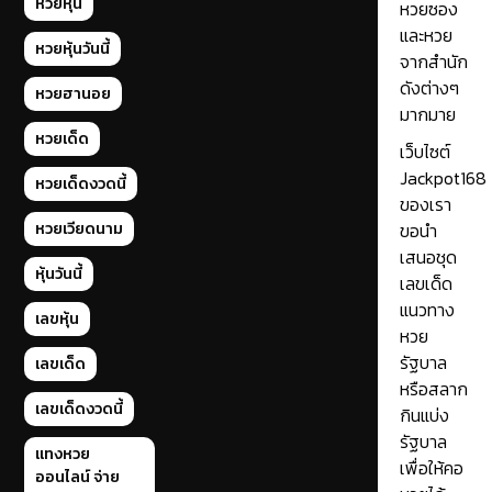
หวยหุ้น
หวยซอง
และหวย
หวยหุ้นวันนี้
จากสำนัก
ดังต่างๆ
หวยฮานอย
มากมาย
หวยเด็ด
เว็บไซต์
Jackpot168
หวยเด็ดงวดนี้
ของเรา
หวยเวียดนาม
ขอนำ
เสนอชุด
หุ้นวันนี้
เลขเด็ด
แนวทาง
เลขหุ้น
หวย
รัฐบาล
เลขเด็ด
หรือสลาก
เลขเด็ดงวดนี้
กินแบ่ง
รัฐบาล
แทงหวย
เพื่อให้คอ
ออนไลน์ จ่าย