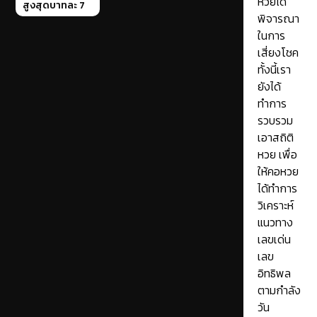
หวยได้
สูงสุดบาทละ 7
พิจารณา
ในการ
เสี่ยงโชค
ทั้งนี้เรา
ยังได้
ทำการ
รวบรวม
เอาสถิติ
หวย เพื่อ
ให้คอหวย
ได้ทำการ
วิเคราะห์
แนวทาง
เลขเด่น
เลข
อิทธิพล
ตามกำลัง
วัน