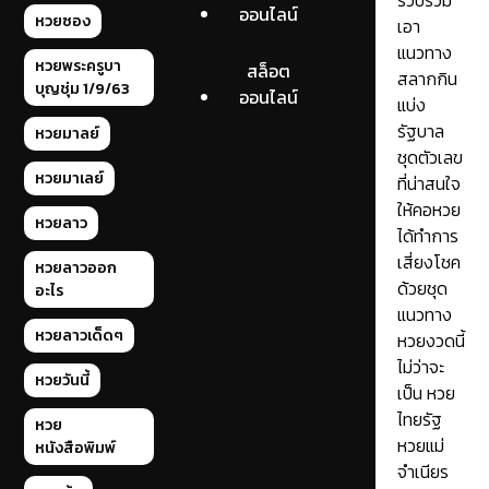
รวบรวม
ออนไลน์
หวยซอง
เอา
แนวทาง
หวยพระครูบา
สล็อต
สลากกิน
บุญชุ่ม 1/9/63
ออนไลน์
แบ่ง
รัฐบาล
หวยมาลย์
ชุดตัวเลข
หวยมาเลย์
ที่น่าสนใจ
ให้คอหวย
หวยลาว
ได้ทำการ
เสี่ยงโชค
หวยลาวออก
ด้วยชุด
อะไร
แนวทาง
หวยลาวเด็ดๆ
หวยงวดนี้
ไม่ว่าจะ
หวยวันนี้
เป็น หวย
ไทยรัฐ
หวย
หวยแม่
หนังสือพิมพ์
จำเนียร