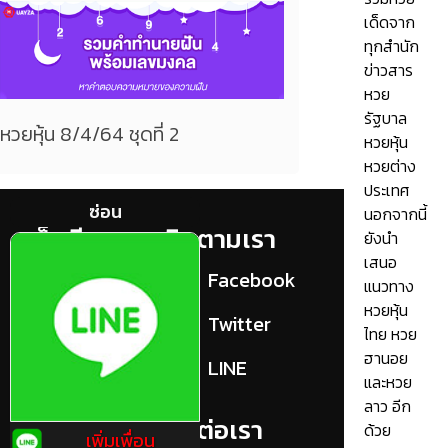
เด็ดจาก
ทุกสำนัก
ข่าวสาร
หวย
รัฐบาล
หวยหุ้น 8/4/64 ชุดที่ 2
หวยหุ้น
หวยต่าง
ประเทศ
ซ่อน
นอกจากนี้
แท็กที่
ติดตามเรา
ยังนำ
เสนอ
เกี่ยวข้อง
Facebook
แนวทาง
หวยหุ้น
คอหวย
Twitter
ไทย หวย
ฮานอย
ทำนายฝัน
LINE
และหวย
ทำนายฝันต่างๆ
ลาว อีก
ติดต่อเรา
ด้วย
เพิ่มเพื่อน
ทำนายฝันฟรี