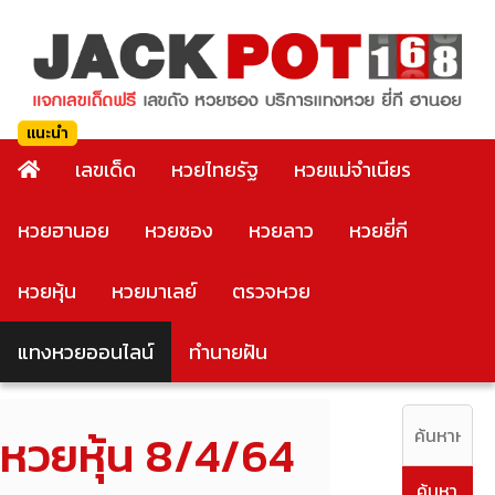
เลขเด็ด
หวยไทยรัฐ
หวยแม่จำเนียร
หวยฮานอย
หวยซอง
หวยลาว
หวยยี่กี
หวยหุ้น
หวยมาเลย์
ตรวจหวย
แทงหวยออนไลน์
ทำนายฝัน
หวยหุ้น 8/4/64
ค้นหา