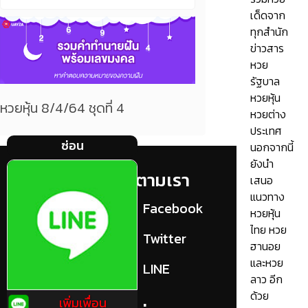
เด็ดจาก
ทุกสำนัก
ข่าวสาร
หวย
รัฐบาล
หวยหุ้น
หวยหุ้น 8/4/64 ชุดที่ 4
หวยต่าง
ประเทศ
ซ่อน
นอกจากนี้
ยังนำ
แท็กที่
ติดตามเรา
เสนอ
แนวทาง
เกี่ยวข้อง
Facebook
หวยหุ้น
ไทย หวย
คอหวย
Twitter
ฮานอย
และหวย
ทำนายฝัน
LINE
ลาว อีก
ทำนายฝันต่างๆ
ด้วย
เพิ่มเพื่อน