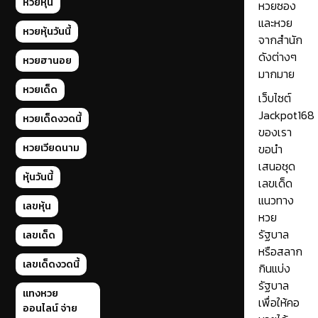
หวยหุ้น
หวยซอง
และหวย
หวยหุ้นวันนี้
จากสำนัก
ดังต่างๆ
หวยฮานอย
มากมาย
หวยเด็ด
เว็บไซต์
Jackpot168
หวยเด็ดงวดนี้
ของเรา
หวยเวียดนาม
ขอนำ
เสนอชุด
หุ้นวันนี้
เลขเด็ด
แนวทาง
เลขหุ้น
หวย
รัฐบาล
เลขเด็ด
หรือสลาก
เลขเด็ดงวดนี้
กินแบ่ง
รัฐบาล
แทงหวย
เพื่อให้คอ
ออนไลน์ จ่าย