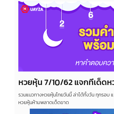
หวยหุ้น 7/10/62 แจกทีเด็ดห
รวมแนวทางหวยหุ้นไทยวันนี้ ล่าได้ทั้งวัน ทุกรอบ
หวยหุ้นห้ามพลาดเด็ดขาด