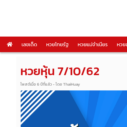
เลขเด็ด
หวยไทยรัฐ
หวยแม่จำเนียร
หวย
หวยหุ้น 7/10/62
โพสต์เมื่อ 6 ปีที่แล้ว
-
โดย ThaiHuay