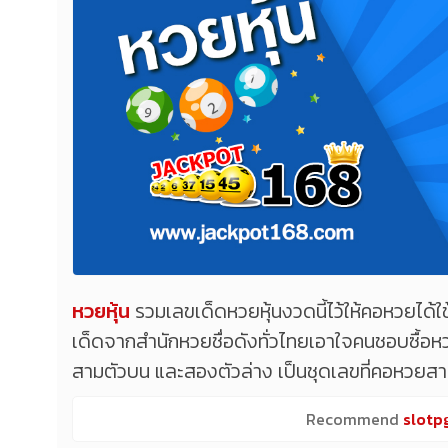
หวยหุ้น
รวมเลขเด็ดหวยหุ้นงวดนี้ไว้ให้คอหวยได้ใ
เด็ดจากสำนักหวยชื่อดังทั่วไทยเอาใจคนชอบซื้อหวย
สามตัวบน และสองตัวล่าง เป็นชุดเลขที่คอหวยสาม
Recommend
slotp