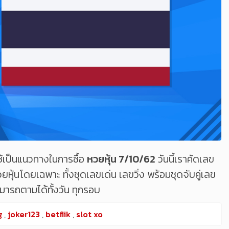
ช้เป็นแนวทางในการซื้อ
หวยหุ้น 7/10/62
วันนี้เราคัดเลข
หุ้นโดยเฉพาะ ทั้งชุดเลขเด่น เลขวิ่ง พร้อมชุดจับคู่เลข
ารถตามได้ทั้งวัน ทุกรอบ
g
,
joker123
,
betflik
,
slot xo