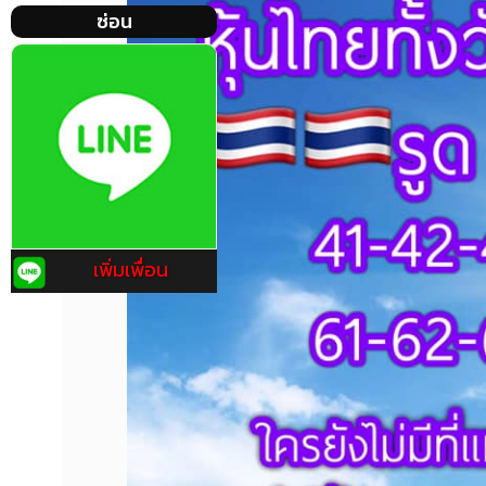
ซ่อน
เพิ่มเพื่อน