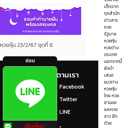
เด็ดจาก
ทุกสำนัก
ข่าวสาร
หวย
รัฐบาล
หวยหุ้น
หวยหุ้น 23/2/67 ชุดที่ 8
หวยต่าง
ประเทศ
ซ่อน
นอกจากนี้
ยังนำ
แท็กที่
ติดตามเรา
เสนอ
แนวทาง
เกี่ยวข้อง
Facebook
หวยหุ้น
ไทย หวย
คอหวย
Twitter
ฮานอย
และหวย
ทำนายฝัน
LINE
ลาว อีก
ทำนายฝันต่างๆ
ด้วย
เพิ่มเพื่อน