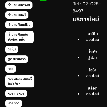
หวยOKลอตเตอรี่
16/6/67
สล็อต
หวย คอหวย
ออนไลน์
หวยงวด
หวยงวดนี้
หวยซอง
หวยพระครูบา
บุญชุ่ม 1/9/63
หวยมาลย์
หวยมาเลย์
หวยลาว
หวยลาวออก
อะไร