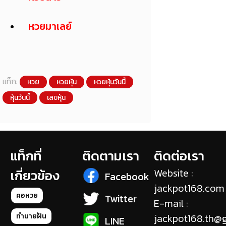
เกี่ยวข้อง
Website :
Facebook
jackpot168.com
คอหวย
Twitter
E-mail :
ทำนายฝัน
jackpot168.th@
LINE
Tel : 02-026-
ทำนายฝันต่างๆ
3497
ทำนายฝันฟรี
บริการใหม่
ทำนายฝันแก้ฝัน
คาสิโน
ทำนายฝันแม่น
ออนไลน์
ยังกับตาเห็น
วยหุ้น
น้ำเต้า
ปู ปลา
สูตรหวยลาว
หวย
ไฮโล
ออนไลน์