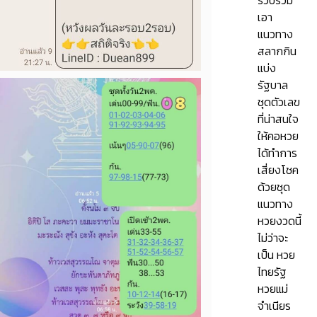
รวบรวม
เอา
แนวทาง
สลากกิน
แบ่ง
รัฐบาล
ชุดตัวเลข
ที่น่าสนใจ
ให้คอหวย
ได้ทำการ
เสี่ยงโชค
ด้วยชุด
แนวทาง
หวยงวดนี้
ไม่ว่าจะ
เป็น หวย
ไทยรัฐ
หวยแม่
จำเนียร