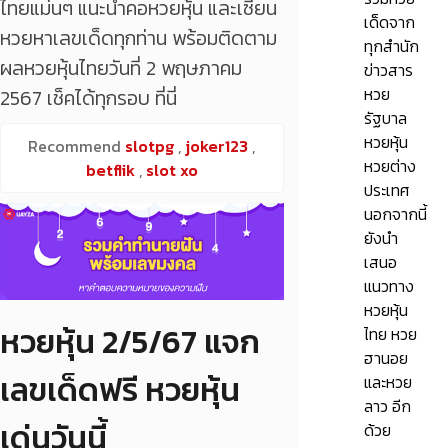
ไทยแม่นๆ แนะนำคอหวยหุ้น และเซียน
เด็ดจาก
หวยหาเลขเด็ดทุกท่าน พร้อมติดตาม
ทุกสำนัก
ผลหวยหุ้นไทยวันที่ 2 พฤษภาคม
ข่าวสาร
หวย
2567 เช็คได้ทุกรอบ ที่นี่
รัฐบาล
หวยหุ้น
Recommend
slotpg
,
joker123
,
หวยต่าง
betflik
,
slot xo
ประเทศ
นอกจากนี้
ยังนำ
เสนอ
แนวทาง
หวยหุ้น
หวยหุ้น 2/5/67 แจก
ไทย หวย
ฮานอย
เลขเด็ดฟรี หวยหุ้น
และหวย
ลาว อีก
เด่นวันนี้
ด้วย