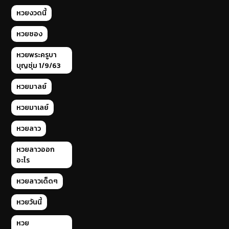
หวยลาวเด็ดๆ
หวยวันนี้
หวย
หนังสือพิมพ์
หวยหุ้น
หวยหุ้นวันนี้
หวยฮานอย
หวยเด็ด
หวยเด็ดงวดนี้
หวยเวียดนาม
หุ้นวันนี้