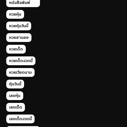
เลขหุ้น
เลขเด็ด
เลขเด็ดงวดนี้
แทงหวย
ออนไลน์ จ่าย
สูงสุดบาทละ 7
/
/
/
slotxo
สล็อตxo
Slotxoเว็บตรง
slot xo
© Copyright 2024 All Rights Reserved -
JACKPOT168.COM
ข่าวสาร
เกี่ยวกับหวย
หวยลาว
เลขเด็ดดังทั่วฟ้าเมืองไทย