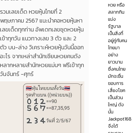
หวย หรือ
รวมเลขเด็ด หวยหุ้นไทยที่ 2
สลากกิน
แบ่ง
พฤษภาคม 2567 แนะนำคอหวยหุ้นหา
รัฐบาล
เลขเด็ดทุกท่าน อัพเดทเลขชุดหวยหุ้น
เป็นสิ่งที่
เข้าทุกวัน แนวทางเลข 3 ตัว และ 2
อยู่คู่กับคน
ตัว บน-ล่าง วิเคราะห์หวยหุ้นวันนี้ออก
ไทยมา
อย่าง
อะไร จากเหล่าสำนักเซียนหวยคนดัง
ยาวนาน
หลากหลายสำนักหวยแม่นๆ ฟรีเข้าทุก
ซึ่งคนไทย
วันจันทร์ -ศุกร์
มักจะชื่น
ชอบการ
เสี่ยงโชค
เป็นส่วน
ใหญ่ ดัง
นั้น
Jackpot168
จึงได้