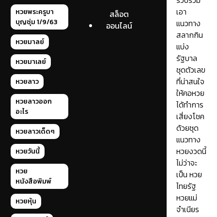
รวบรวม
เอา
หวยพระครูบา
สล็อต
บุญชุ่ม 1/9/63
แนวทาง
ออนไลน์
สลากกิน
หวยมาลย์
แบ่ง
รัฐบาล
หวยมาเลย์
ชุดตัวเลข
ที่น่าสนใจ
หวยลาว
ให้คอหวย
หวยลาวออก
ได้ทำการ
อะไร
เสี่ยงโชค
ด้วยชุด
หวยลาวเด็ดๆ
แนวทาง
หวยงวดนี้
หวยวันนี้
ไม่ว่าจะ
หวย
เป็น หวย
หนังสือพิมพ์
ไทยรัฐ
หวยแม่
หวยหุ้น
จำเนียร