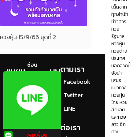
เด็ดจาก
ทุกสำนัก
ข่าวสาร
หวย
หวยหุ้น 15/9/66 ชุดที่ 2
รัฐบาล
หวยหุ้น
หวยต่าง
ประเทศ
ซ่อน
นอกจากนี้
แท็กที่
ติดตามเรา
ยังนำ
เกี่ยวข้อง
เสนอ
Facebook
แนวทาง
คอหวย
Twitter
หวยหุ้น
ไทย หวย
ทำนายฝัน
LINE
ฮานอย
และหวย
ทำนายฝันต่างๆ
ลาว อีก
ติดต่อเรา
ทำนายฝันฟรี
ด้วย
เพิ่มเพื่อน