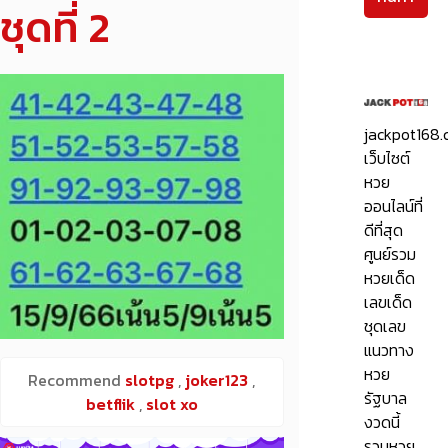
ชุดที่ 2
jackpot168
เว็บไซต์
หวย
ออนไลน์ที่
ดีที่สุด
ศูนย์รวม
หวยเด็ด
เลขเด็ด
ชุดเลข
แนวทาง
หวย
Recommend
slotpg
,
joker123
,
รัฐบาล
betflik
,
slot xo
งวดนี้
รวมหวย