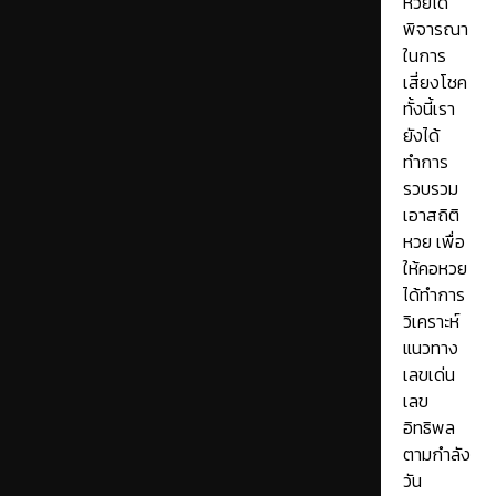
หวยได้
พิจารณา
ในการ
เสี่ยงโชค
ทั้งนี้เรา
ยังได้
ทำการ
รวบรวม
เอาสถิติ
หวย เพื่อ
ให้คอหวย
ได้ทำการ
วิเคราะห์
แนวทาง
เลขเด่น
เลข
อิทธิพล
ตามกำลัง
วัน