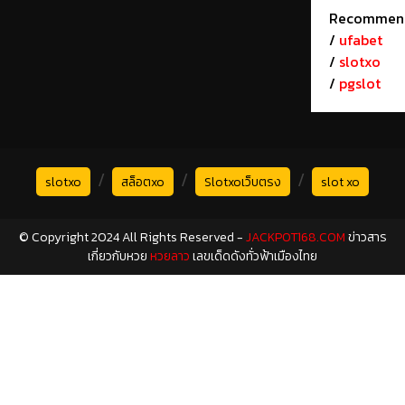
Recommen
/
ufabet
/
slotxo
/
pgslot
/
/
/
slotxo
สล็อตxo
Slotxoเว็บตรง
slot xo
© Copyright 2024 All Rights Reserved -
JACKPOT168.COM
ข่าวสาร
เกี่ยวกับหวย
หวยลาว
เลขเด็ดดังทั่วฟ้าเมืองไทย