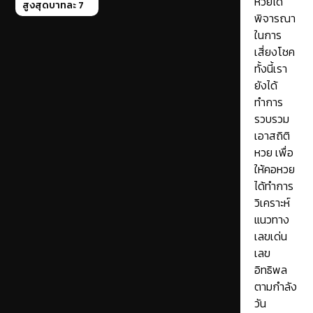
หวยได้
สูงสุดบาทละ 7
พิจารณา
ในการ
เสี่ยงโชค
ทั้งนี้เรา
ยังได้
ทำการ
รวบรวม
เอาสถิติ
หวย เพื่อ
ให้คอหวย
ได้ทำการ
วิเคราะห์
แนวทาง
เลขเด่น
เลข
อิทธิพล
ตามกำลัง
วัน