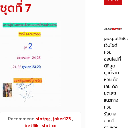
ชุดที่ 7
jackpot168
เว็บไซต์
หวย
ออนไลน์ที่
ดีที่สุด
ศูนย์รวม
หวยเด็ด
เลขเด็ด
ชุดเลข
แนวทาง
หวย
รัฐบาล
Recommend
slotpg
,
joker123
,
งวดนี้
betflik
,
slot xo
รวมหวย