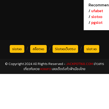
Recommen
/
ufabet
/
slotxo
/
pgslot
/
/
/
slotxo
สล็อตxo
Slotxoเว็บตรง
slot xo
© Copyright 2024 All Rights Reserved -
JACKPOT168.COM
ข่าวสาร
เกี่ยวกับหวย
หวยลาว
เลขเด็ดดังทั่วฟ้าเมืองไทย