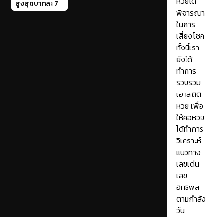
หวยได้
สูงสุดบาทละ 7
พิจารณา
ในการ
เสี่ยงโชค
ทั้งนี้เรา
ยังได้
ทำการ
รวบรวม
เอาสถิติ
หวย เพื่อ
ให้คอหวย
ได้ทำการ
วิเคราะห์
แนวทาง
เลขเด่น
เลข
อิทธิพล
ตามกำลัง
วัน