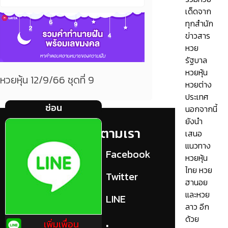
เด็ดจาก
ทุกสำนัก
ข่าวสาร
หวย
รัฐบาล
หวยหุ้น
หวยหุ้น 12/9/66 ชุดที่ 9
หวยต่าง
ประเทศ
ซ่อน
นอกจากนี้
ยังนำ
แท็กที่
ติดตามเรา
เสนอ
แนวทาง
เกี่ยวข้อง
Facebook
หวยหุ้น
ไทย หวย
คอหวย
Twitter
ฮานอย
และหวย
ทำนายฝัน
LINE
ลาว อีก
ทำนายฝันต่างๆ
ด้วย
เพิ่มเพื่อน