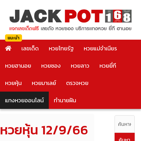
เลขเด็ด
หวยไทยรัฐ
หวยแม่จำเนียร
หวยฮานอย
หวยซอง
หวยลาว
หวยยี่กี
หวยหุ้น
หวยมาเลย์
ตรวจหวย
แทงหวยออนไลน์
ทำนายฝัน
หวยหุ้น 12/9/66
ค้นหา