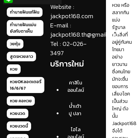
หวย หรือ
Website :
สลากกิน
ทำนายฝันแก้ฝัน
jackpot168.com
แบ่ง
E-mail :
ทำนายฝันแม่น
รัฐบาล
ยังกับตาเห็น
jackpot168.th@gmail.com
เป็นสิ่งที่
อยู่คู่กับคน
Tel : 02-026-
วยหุ้น
ไทยมา
3497
อย่าง
สูตรหวยลาว
บริการใหม่
ยาวนาน
หวย
ซึ่งคนไทย
มักจะชื่น
หวยOKลอตเตอรี่
คาสิโน
ชอบการ
16/6/67
ออนไลน์
เสี่ยงโชค
เป็นส่วน
หวย คอหวย
น้ำเต้า
ใหญ่ ดัง
ปู ปลา
หวยงวด
นั้น
Jackpot168
หวยงวดนี้
ไฮโล
จึงได้
ออนไลน์