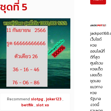
ชุดที่ 5
jackpot168
เว็บไซต์
หวย
ออนไลน์ที่
ดีที่สุด
ศูนย์รวม
หวยเด็ด
เลขเด็ด
ชุดเลข
แนวทาง
หวย
รัฐบาล
Recommend
slotpg
,
joker123
,
งวดนี้
betflik
,
slot xo
รวมหวย