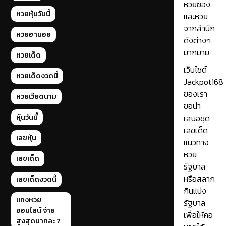
หวยซอง
หวยหุ้นวันนี้
และหวย
จากสำนัก
หวยฮานอย
ดังต่างๆ
มากมาย
หวยเด็ด
เว็บไซต์
หวยเด็ดงวดนี้
Jackpot168
ของเรา
หวยเวียดนาม
ขอนำ
หุ้นวันนี้
เสนอชุด
เลขเด็ด
เลขหุ้น
แนวทาง
หวย
เลขเด็ด
รัฐบาล
หรือสลาก
เลขเด็ดงวดนี้
กินแบ่ง
แทงหวย
รัฐบาล
ออนไลน์ จ่าย
เพื่อให้คอ
สูงสุดบาทละ 7