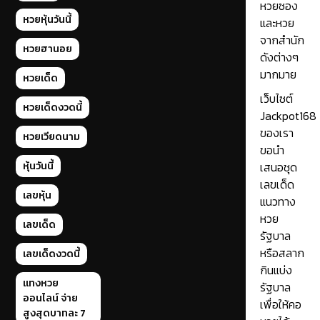
หวยซอง
หวยหุ้นวันนี้
และหวย
จากสำนัก
หวยฮานอย
ดังต่างๆ
มากมาย
หวยเด็ด
เว็บไซต์
หวยเด็ดงวดนี้
Jackpot168
ของเรา
หวยเวียดนาม
ขอนำ
หุ้นวันนี้
เสนอชุด
เลขเด็ด
เลขหุ้น
แนวทาง
หวย
เลขเด็ด
รัฐบาล
หรือสลาก
เลขเด็ดงวดนี้
กินแบ่ง
แทงหวย
รัฐบาล
ออนไลน์ จ่าย
เพื่อให้คอ
สูงสุดบาทละ 7