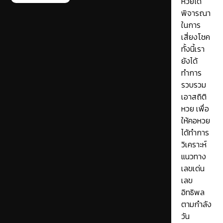
หวยได้
พิจารณา
ในการ
เสี่ยงโชค
ทั้งนี้เรา
ยังได้
ทำการ
รวบรวม
เอาสถิติ
หวย เพื่อ
ให้คอหวย
ได้ทำการ
วิเคราะห์
แนวทาง
เลขเด่น
เลข
อิทธิพล
ตามกำลัง
วัน