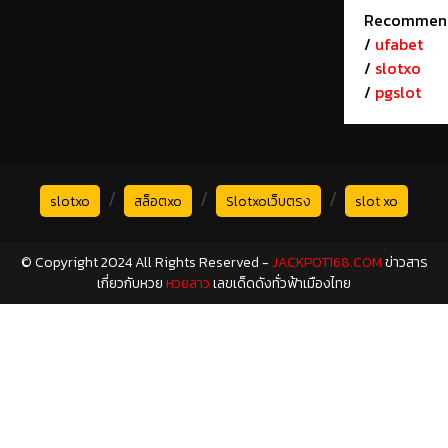
Recommen
/
ufabet
/
slotxo
/
pgslot
/
/
/
slotxo
สล็อตxo
Slotxoเว็บตรง
slot xo
© Copyright 2024 All Rights Reserved -
JACKPOT168.COM
ข่าวสาร
เกี่ยวกับหวย
หวยลาว
เลขเด็ดดังทั่วฟ้าเมืองไทย