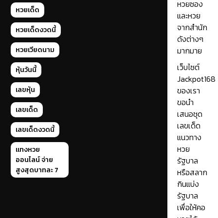
หวยซอง
หวยเด็ดงวดนี้
และหวย
หวยเวียดนาม
จากสำนัก
ดังต่างๆ
หุ้นวันนี้
มากมาย
เลขหุ้น
เว็บไซต์
Jackpot168
เลขเด็ด
ของเรา
ขอนำ
เลขเด็ดงวดนี้
เสนอชุด
แทงหวย
เลขเด็ด
ออนไลน์ จ่าย
แนวทาง
สูงสุดบาทละ 7
หวย
รัฐบาล
หรือสลาก
กินแบ่ง
รัฐบาล
เพื่อให้คอ