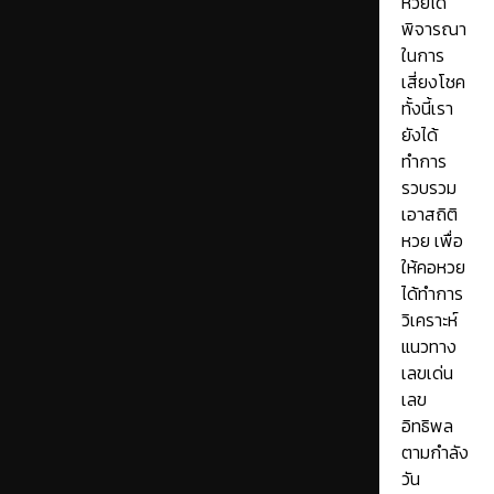
หวยได้
พิจารณา
ในการ
เสี่ยงโชค
ทั้งนี้เรา
ยังได้
ทำการ
รวบรวม
เอาสถิติ
หวย เพื่อ
ให้คอหวย
ได้ทำการ
วิเคราะห์
แนวทาง
เลขเด่น
เลข
อิทธิพล
ตามกำลัง
วัน