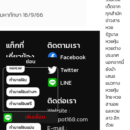
เด็ดจาก
ทุกสำนัก
ข่าวสาร
หวย
แท็กที่
ติดตามเรา
รัฐบาล
เกี่ยวข้อง
Facebook
หวยหุ้น
หวยต่าง
คอหวย
Twitter
ประเทศ
ซ่อน
นอกจากนี้
ทำนายฝัน
LINE
ยังนำ
เสนอ
ทำนายฝันต่างๆ
ติดต่อเรา
แนวทาง
ทำนายฝันฟรี
หวยหุ้น
Website :
ไทย หวย
ทำนายฝันแก้ฝัน
jackpot168.com
ฮานอย
และหวย
E-mail :
ทำนายฝันแม่น
ลาว อีก
ยังกับตาเห็น
jackpot168.th@gmail.com
ด้วย
เพิ่มเพื่อน