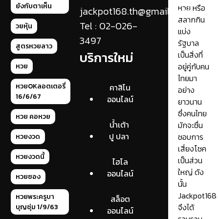
Tel : 02-026-
วยหุ้น
หวย หรือ
3497
สลากกิน
สูตรหวยลาว
บริการใหม่
แบ่ง
หวย
รัฐบาล
เป็นสิ่งที่
หวยOKลอตเตอรี่
คาสิโน
อยู่คู่กับคน
16/6/67
ออนไลน์
ไทยมา
อย่าง
หวย คอหวย
น้ำเต้า
ยาวนาน
ปู ปลา
หวยงวด
ซึ่งคนไทย
มักจะชื่น
หวยงวดนี้
ไฮโล
ชอบการ
ออนไลน์
เสี่ยงโชค
หวยซอง
เป็นส่วน
หวยพระครูบา
ใหญ่ ดัง
สล็อต
บุญชุ่ม 1/9/63
นั้น
ออนไลน์
Jackpot168
หวยมาลย์
จึงได้