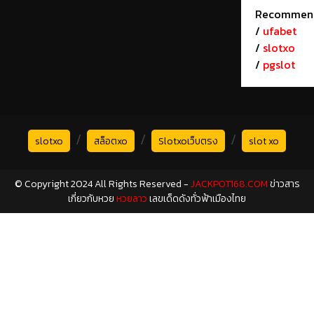
Recommen
/
ufabet
/
slotxo
/
pgslot
/
/
/
slotxo
สล็อตxo
Slotxoเว็บตรง
slot xo
© Copyright 2024 All Rights Reserved -
JACKPOT168.COM
ข่าวสาร
เกี่ยวกับหวย
หวยลาว
เลขเด็ดดังทั่วฟ้าเมืองไทย