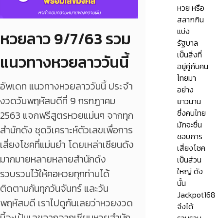
หวย หรือ
สลากกิน
แบ่ง
หวยลาว 9/7/63 รวม
รัฐบาล
เป็นสิ่งที่
แนวทางหวยลาววันนี้
อยู่คู่กับคน
ไทยมา
อัพเดท แนวทางหวยลาววันนี้ ประจำ
อย่าง
งวดวันพฤหัสบดีที่ 9 กรกฎาคม
ยาวนาน
ซึ่งคนไทย
2563 แจกฟรีสูตรหวยแม่นๆ จากทุก
มักจะชื่น
สำนักดัง ชุดวิเคราะห์ตัวเลขเพื่อการ
ชอบการ
เสี่ยงโชคที่แม่นยำ โดยเหล่าเซียนดัง
เสี่ยงโชค
มากมายหลายหลายสำนักดัง
เป็นส่วน
ใหญ่ ดัง
รวบรวมไว้ให้คอหวยทุกท่านได้
นั้น
ติดตามกันทุกวันจันทร์ และวัน
Jackpot168
พฤหัสบดี เราไปดูกันเลยว่าหวยงวด
จึงได้
นี้จะเป้นเลขจากจากเซียนหวยสำนัก