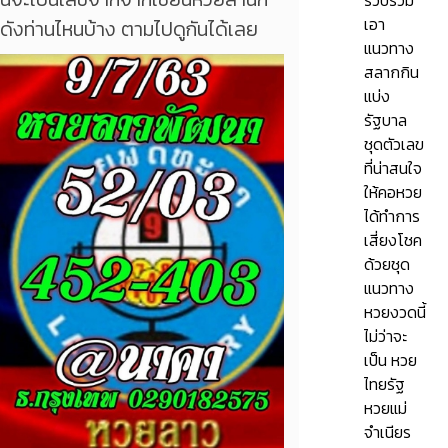
รวบรวม
เอา
ดังท่านไหนบ้าง ตามไปดูกันได้เลย
แนวทาง
สลากกิน
แบ่ง
รัฐบาล
ชุดตัวเลข
ที่น่าสนใจ
ให้คอหวย
ได้ทำการ
เสี่ยงโชค
ด้วยชุด
แนวทาง
หวยงวดนี้
ไม่ว่าจะ
เป็น หวย
ไทยรัฐ
หวยแม่
จำเนียร