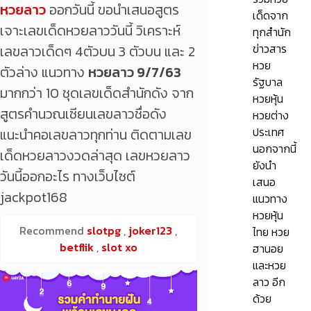
หวยลาว
ออกวันนี้ ขอนำเสนอสูตร
เด็ดจาก
เจาะเลขเด็ดหวยลาววันนี้ วิเคราะห์
ทุกสำนัก
ข่าวสาร
เลขลาวเด็ดๆ 4ตัวบน 3 ตัวบน และ 2
หวย
ตัวล่าง แนวทาง
หวยลาว 9/7/63
รัฐบาล
มากกว่า 10 ชุดเลขเด็ดสำนักดัง จาก
หวยหุ้น
สูตรคำนวณเซียนเลขลาวชื่อดัง
หวยต่าง
ประเทศ
แนะนำคอเลขลาวทุกท่าน ติดตามเลข
นอกจากนี้
เด็ดหวยลาวงวดล่าสุด เลขหวยลาว
ยังนำ
วันนี้ออกอะไร ทางเว็บไซต์
เสนอ
jackpot168
แนวทาง
หวยหุ้น
Recommend
slotpg
,
joker123
,
ไทย หวย
betflik
,
slot xo
ฮานอย
และหวย
ลาว อีก
ด้วย