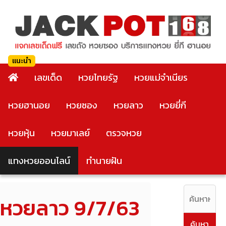
เลขเด็ด
หวยไทยรัฐ
หวยแม่จำเนียร
หวยฮานอย
หวยซอง
หวยลาว
หวยยี่กี
หวยหุ้น
หวยมาเลย์
ตรวจหวย
แทงหวยออนไลน์
ทำนายฝัน
หวยลาว 9/7/63
ค้นหา