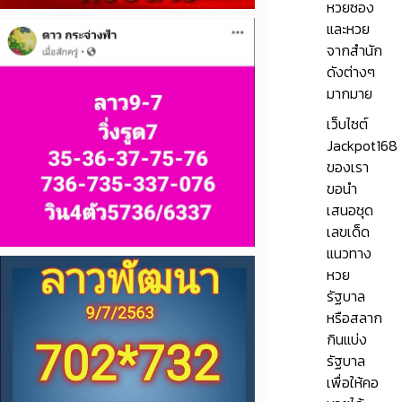
หวยซอง
และหวย
จากสำนัก
ดังต่างๆ
มากมาย
เว็บไซต์
Jackpot168
ของเรา
ขอนำ
เสนอชุด
เลขเด็ด
แนวทาง
หวย
รัฐบาล
หรือสลาก
กินแบ่ง
รัฐบาล
เพื่อให้คอ