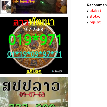
Recommen
/
ufabet
/
slotxo
/
pgslot