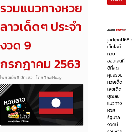
รวมแนวทางหวย
ลาวเด็ดๆ ประจำ
งวด 9
jackpot168
เว็บไซต์
หวย
กรกฎาคม 2563
ออนไลน์ที่
ดีที่สุด
ศูนย์รวม
โพสต์เมื่อ 5 ปีที่แล้ว
-
โดย ThaiHuay
หวยเด็ด
เลขเด็ด
ชุดเลข
แนวทาง
หวย
รัฐบาล
งวดนี้
รวมหวย